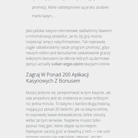
promocji, które udostępniane są przez zaufane
marki kasyn….
Jako polskie kasyno internetowe zadbaliśmy bowiem
o minimalizację procedur, po to, by grę można
rozpocząć wręcz natychmiastowo. Tak naprawdę
ciągle udoskonalamy nasze program promocji, gdyż
naszym celem jest bezustanne zaskakiwanie graczy
kolejnymi bonusami (w ofercie których są darmowe
spiny) i actually
vulkan vegas casino
okazjami online.
Zagraj W Ponad 200 Aplikacji
Kasynowych Z Bonusem
Musisz jedynie się zarejestrować w tym kasynie, ale
cała procedura jest do zrobienia w czasie krótszym
niż jedna minuta. To kasyno z bardzo długą historią,
mającą już ponad 20 bekv?m. Jak na kasyno online,
to naprawdę kawał doświadczenia, które zresztą
widać po tym serwisie. Najpierw musisz tylko
poznać listę gier, które objęte są turniejem.
Następnie zacznij grać w dowolną z nich — nie und
nimmer musisz się specjalnie zgłaszać, ani też