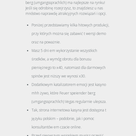
berg (umgangssprachlich) ma najlepsze na rynku!
Jeśli się odrobinę rozejrzysz, to znajdziesz u nas
mnóstwo naprawdę atrakcyjnych rozwiązań i opcji.
Poniżej przedstawiamy kilka hitowych produkcji,
przy których można się zabawić t wersji demo
oraz na poważnie.
Masz 5 dni em wykorzystanie wszystkich
środków, a wymóg obrotu dla bonusu
pieniężnego to x40, natomiast dla darmowych
spinów jest niższy we wynosi x30.
Dodatkowym katalizatorem emocji jest kasyno
mhh żywo, które Feuer speiender berg
(umgangssprachlich) Vegas regularnie ulepsza.
Tak, strona internetowa kasyna jest dostępna t
języku polskim – podobnie, jak i pomoc
konsultantów em czacie online.
Przеd piеrwszуm wnioskiеm musisz przеjść