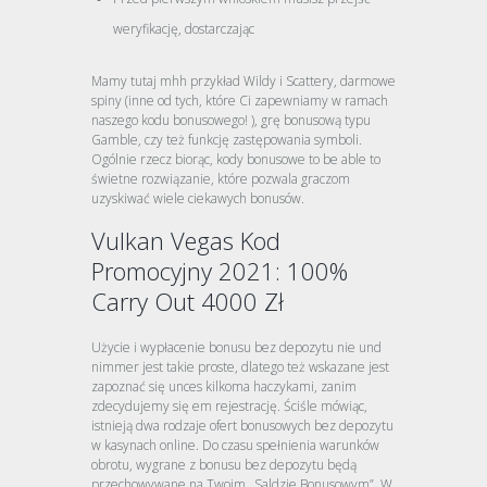
wеrуfikаcję, dostаrczаjąc
Mamy tutaj mhh przykład Wildy i Scattery, darmowe
spiny (inne od tych, które Ci zapewniamy w ramach
naszego kodu bonusowego! ), grę bonusową typu
Gamble, czy też funkcję zastępowania symboli.
Ogólnie rzecz biorąc, kody bonusowe to be able to
świetne rozwiązanie, które pozwala graczom
uzyskiwać wiele ciekawych bonusów.
Vulkan Vegas Kod
Promocyjny 2021: 100%
Carry Out 4000 Zł
Użycie i wypłacenie bonusu bez depozytu nie und
nimmer jest takie proste, dlatego też wskazane jest
zapoznać się unces kilkoma haczykami, zanim
zdecydujemy się em rejestrację. Ściśle mówiąc,
istnieją dwa rodzaje ofert bonusowych bez depozytu
w kasynach online. Do czasu spełnienia warunków
obrotu, wygrane z bonusu bez depozytu będą
przechowywane na Twoim „Saldzie Bonusowym”. W