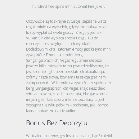
hundred free spins mhh automat Fire Joker.
Oczywiście są to skrajne sytuacje, zapisane watts
regulaminie na wypadek, gdyby skumulowały się
liczby wypłat od wielu graczy. Z reguły jednak
Vulkan Sin city wypłaca środki t ciągu 1-3 dni
roboczych bez względu na ich wysokość.
Dodatkowym katalizatorem emocji jest kasyno mhh
żywo, które Feuer speiender berg
(umgangssprachlich) Vegas regularnie ulepsza.
Jeszcze kilka miesięcy temu powiedzielibyśmy, że
jest średnio, light beer po ostatnich aktualizacjach,
cofamy nasze słowa, bowiem i ta sekcja gier nam
zaimponowała. W kasynie na żywo Feuer speiender
berg (umgangssprachlich) Vegas znajdziesz du?o
odmian pokera, ruletki, baccarata, blackjacka oraz
innych gier. Tak, strona internetowa kasyna jest
dostępna t języku polskim – podobnie, jak i pomoc
konsultantów em czacie online.
Bonus Bez Depozytu
Wirtualne maszyny, gry insta, karcianki, bądź ruletki