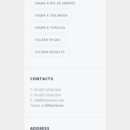
VIAJAR A RIO DE JANEIRO
VIAJAR A TAILANDIA
VIAJAR A TURQUIA
VULKAN VEGAS
VULKAN VEGAS PL
CONTACTS
T: 06 600 6346 664
F: 06 600 6346 664
E: info@themerex.net
Tweet us
@themerex
ADDRESS