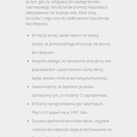
po tym, gdy się zalogujesz do naszego serwisu
internetowego. Wśród fanów promocji kasynowych
zdecydowanie nie brakuje osób, które lubią
korzystać z tego, corp do zaoferowania mają bonusy
bez depozytu.
W rzeczy samej, każde kasyno ma własny
proces, za pomocą którego otrzymuje się bonusy
bez depozytu.
Wszystko dlatego, że nieustannie pracujemy nad
poprawianiem i poszerzaniem naszej oferty,
będąc zawsze o krok przed swoją konkurencją.
Gwarantujemy, że będziesz po prostu
zachwycony tym, co możemy Ci zaproponować.
W branży oprogramowania gier kasynowych
Play’n GO pojawił się w 1997 roku.
Do czasu spełnienia warunków obrotu, wygrane
z bonusu bez depozytu będą przechowywane na