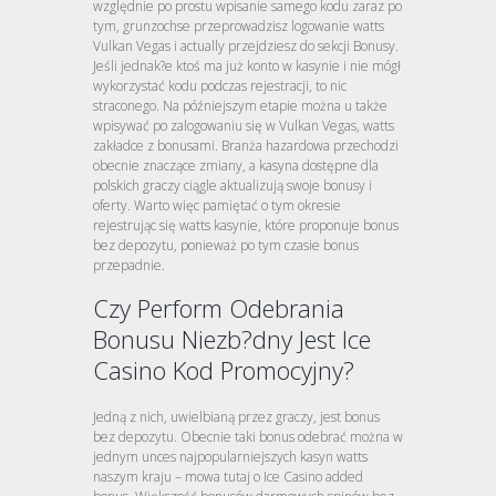
względnie po prostu wpisanie samego kodu zaraz po
tym, grunzochse przeprowadzisz logowanie watts
Vulkan Vegas i actually przejdziesz do sekcji Bonusy.
Jeśli jednak?e ktoś ma już konto w kasynie i nie mógł
wykorzystać kodu podczas rejestracji, to nic
straconego. Na późniejszym etapie można u także
wpisywać po zalogowaniu się w Vulkan Vegas, watts
zakładce z bonusami. Branża hazardowa przechodzi
obecnie znaczące zmiany, a kasyna dostępne dla
polskich graczy ciągle aktualizują swoje bonusy i
oferty. Warto więc pamiętać o tym okresie
rejestrując się watts kasynie, które proponuje bonus
bez depozytu, ponieważ po tym czasie bonus
przepadnie.
Czy Perform Odebrania
Bonusu Niezb?dny Jest Ice
Casino Kod Promocyjny?
Jedną z nich, uwielbianą przez graczy, jest bonus
bez depozytu. Obecnie taki bonus odebrać można w
jednym unces najpopularniejszych kasyn watts
naszym kraju – mowa tutaj o Ice Casino added