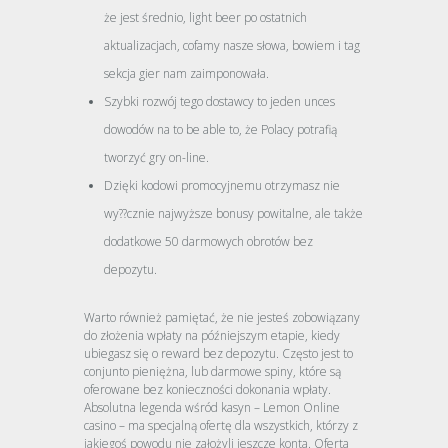
że jest średnio, light beer po ostatnich
aktualizacjach, cofamy nasze słowa, bowiem i tag
sekcja gier nam zaimponowała.
Szybki rozwój tego dostawcy to jeden unces
dowodów na to be able to, że Polacy potrafią
tworzyć gry on-line.
Dzięki kodowi promocyjnemu otrzymasz nie
wy??cznie najwyższe bonusy powitalne, ale także
dodatkowe 50 darmowych obrotów bez
depozytu.
Warto również pamiętać, że nie jesteś zobowiązany
do złożenia wpłaty na późniejszym etapie, kiedy
ubiegasz się o reward bez depozytu. Często jest to
conjunto pieniężna, lub darmowe spiny, które są
oferowane bez konieczności dokonania wpłaty.
Absolutna legenda wśród kasyn – Lemon Online
casino – ma specjalną ofertę dla wszystkich, którzy z
jakiegoś powodu nie założyli jeszcze konta. Oferta