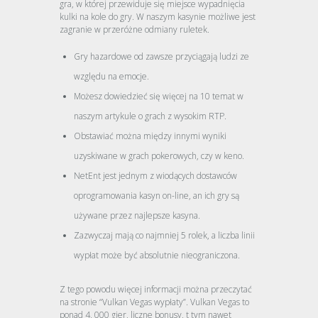
gra, w której przewiduje się miejsce wypadnięcia
kulki na kole do gry. W naszym kasynie możliwe jest
zagranie w przeróżne odmiany ruletek.
Gry hazardowe od zawsze przyciągają ludzi ze
względu na emocje.
Możesz dowiedzieć się więcej na 10 temat w
naszym artykule o grach z wysokim RTP.
Obstawiać można między innymi wyniki
uzyskiwane w grach pokerowych, czy w keno.
NetEnt jest jednym z wiodących dostawców
oprogramowania kasyn on-line, an ich gry są
używane przez najlepsze kasyna.
Zazwyczaj mają co najmniej 5 rolek, a liczba linii
wypłat może być absolutnie nieograniczona.
Z tego powodu więcej informacji można przeczytać
na stronie “Vulkan Vegas wypłaty”. Vulkan Vegas to
ponad 4, 000 gier, liczne bonusy, t tym nawet