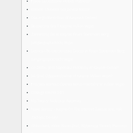
❗ Jakie Są Dostępne Metody Płatności?
Bakarat: Ulubiona Gra Jamesa Bonda!
11-10-2022
0
0
Dlaczego Warto Grać W Kasynach Online?
Kasyno Online Vulkan Las Vegas ️ Najlepsze Polskie
Bezpieczna Gra T Kasynie Vulkan Vegas
Kasyno
Zarejestruj Się W Kasynie Feuer Speiender Berg
Rejestracja I Logowanie
(umgangssprachlich) Vegas
Watts Kasynie Online
Licencja I Bezpieczeństwo Gracza W Feuer Speiender Berg
Feuer Speiender Berg
(umgangssprachlich) Vegas
(umgangssprachlich)
Co Zrobić, Jeśli Napotkasz Problemy W Kasynie Online?
Vegas
Jak Grać Odpowiedzialnie W Kasynie Vulkan Vegas?
❗ Na Jaką Wartość Opiewa Bonus Powitalny W Vulkan Vegas
Jeśli chodzi o kasyna stacjonarne, większość unces
Obsługa Klienta 24/7
nas utknęła z tym, co jest w pobliżu. Musisz grać
według zasad tych kasyn, ponieważ nie masz innego
Kto Tworzy Najlepsze Automaty
wyboru. Wybór kasyna, które spełni wszystkie Twoje
Nowe Bonusy – Kasyno On The Internet Zawsze Wie, Yak
wymagania, mother zasadnicze znaczenie dla całej
przygody z . grami kasynowymi on the internet.
Zachęcić Do Gry!
Zaczynając swoją przygodę z kasynem on-line, na
Wskazówek, Które Warto Znać, Wybierając Metodę Płatności:
pewno czujesz obawy względem uczciwości danego
kasyna, jak również bezpieczeństwa swoich