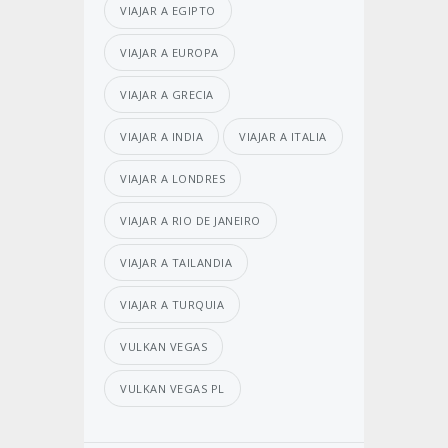
VIAJAR A EGIPTO
VIAJAR A EUROPA
VIAJAR A GRECIA
VIAJAR A INDIA
VIAJAR A ITALIA
VIAJAR A LONDRES
VIAJAR A RIO DE JANEIRO
VIAJAR A TAILANDIA
VIAJAR A TURQUIA
VULKAN VEGAS
VULKAN VEGAS PL