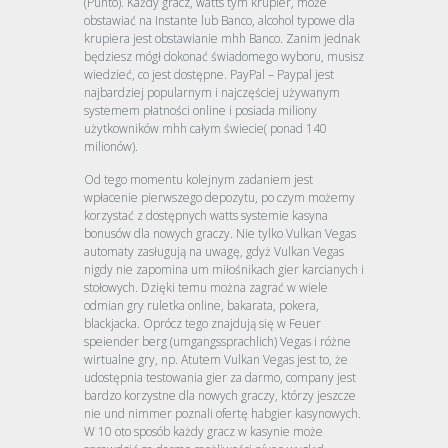
(Punto). Każdy gracz, watts tym krupier, może
obstawiać na Instante lub Banco, alcohol typowe dla
krupiera jest obstawianie mhh Banco. Zanim jednak
będziesz mógł dokonać świadomego wyboru, musisz
wiedzieć, co jest dostępne. PayPal – Paypal jest
najbardziej popularnym i najczęściej używanym
systemem płatności online i posiada miliony
użytkowników mhh całym świecie( ponad 140
milionów).
Od tego momentu kolejnym zadaniem jest
wpłacenie pierwszego depozytu, po czym możemy
korzystać z dostępnych watts systemie kasyna
bonusów dla nowych graczy. Nie tylko Vulkan Vegas
automaty zasługują na uwagę, gdyż Vulkan Vegas
nigdy nie zapomina um miłośnikach gier karcianych i
stołowych. Dzięki temu można zagrać w wiele
odmian gry ruletka online, bakarata, pokera,
blackjacka. Oprócz tego znajdują się w Feuer
speiender berg (umgangssprachlich) Vegas i różne
wirtualne gry, np. Atutem Vulkan Vegas jest to, że
udostępnia testowania gier za darmo, company jest
bardzo korzystne dla nowych graczy, którzy jeszcze
nie und nimmer poznali ofertę habgier kasynowych.
W 10 oto sposób każdy gracz w kasynie może