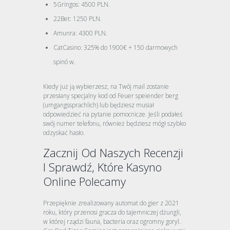
5Gringos: 4500 PLN.
22Bet: 1250 PLN.
Amunra: 4300 PLN.
CatCasino: 325% do 1900€ + 150 darmowych
spinó w.
Kiedy już ją wybierzesz, na Twój mail zostanie
przesłany specjalny kod od Feuer speiender berg
(umgangssprachlich) lub będziesz musiał
odpowiedzieć na pytanie pomocnicze. Jeśli podałeś
swój numer telefonu, również będziesz mógł szybko
odzyskać hasło.
Zacznij Od Naszych Recenzji
I Sprawdź, Które Kasyno
Online Polecamy
Przepięknie zrealizowany automat do gier z 2021
roku, który przenosi gracza do tajemniczej dżungli,
w której rządzi fauna, bacteria oraz ogromny goryl.