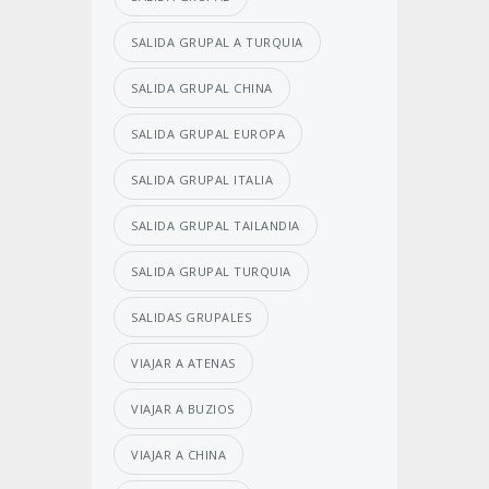
SALIDA GRUPAL A TURQUIA
SALIDA GRUPAL CHINA
SALIDA GRUPAL EUROPA
SALIDA GRUPAL ITALIA
SALIDA GRUPAL TAILANDIA
SALIDA GRUPAL TURQUIA
SALIDAS GRUPALES
VIAJAR A ATENAS
VIAJAR A BUZIOS
VIAJAR A CHINA