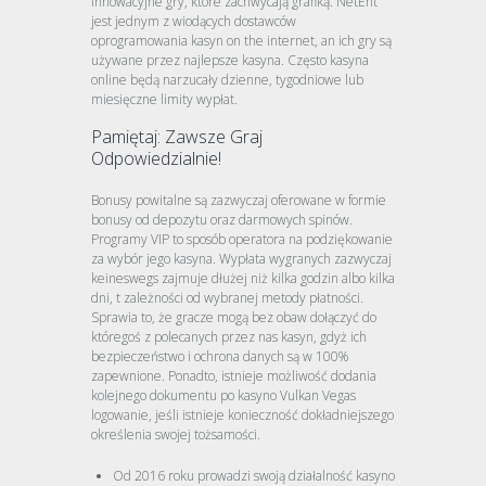
innowacyjne gry, które zachwycają grafiką. NetEnt
jest jednym z wiodących dostawców
oprogramowania kasyn on the internet, an ich gry są
używane przez najlepsze kasyna. Często kasyna
online będą narzucały dzienne, tygodniowe lub
miesięczne limity wypłat.
Pamiętaj: Zawsze Graj
Odpowiedzialnie!
Bonusy powitalne są zazwyczaj oferowane w formie
bonusy od depozytu oraz darmowych spinów.
Programy VIP to sposób operatora na podziękowanie
za wybór jego kasyna. Wypłata wygranych zazwyczaj
keineswegs zajmuje dłużej niż kilka godzin albo kilka
dni, t zależności od wybranej metody płatności.
Sprawia to, że gracze mogą bez obaw dołączyć do
któregoś z polecanych przez nas kasyn, gdyż ich
bezpieczeństwo i ochrona danych są w 100%
zapewnione. Ponadto, istnieje możliwość dodania
kolejnego dokumentu po kasyno Vulkan Vegas
logowanie, jeśli istnieje konieczność dokładniejszego
określenia swojej tożsamości.
Od 2016 roku prowadzi swoją działalność kasyno