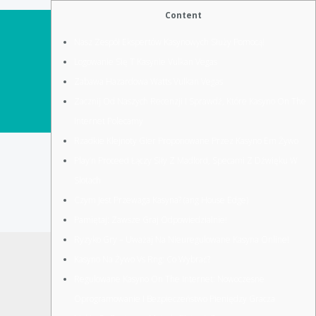
Content
Nasz Zespół Ekspertów Kasynowych Służy Pomocą!
Logowanie Się T Kasynie Vulkan Vegas
Zabawa Hazardowa Watts Vulkan Vegas
Zacznij Od Naszych Recenzji I Sprawdź, Które Kasyno On The
Internet Polecamy
Rzadkie Klejnoty Gier Proponowane Przez Kasyno Em Żywo
Kasyno Online Vulkan Las
Play’n Proceed Łączy Siły Z Madlord, Specami Z Dźwięku W
Vegas ️ Najlepsze Polskie
Slotach
Kasyn
Czym Jest Przewaga Kasyna? (ang House Edge)
Pamiętaj: Zawsze Graj Odpowiedzialnie!
Ryzyko Gry – Uważaj Na Nieuregulowane Kasyna Online!
Kasyno Online Vulkan Las
Kasyno Na Żywo Vs Rng: Co Wybrać?
Regulowane Kasyno On The Internet: Nowoczesne
Vegas ️ Najlepsze Polskie
Oprogramowanie I Bezpieczeństwo Pieniędzy Gracza
Kasyn