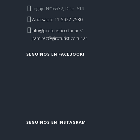
Legajo Nº16532, Disp. 614
Whatsapp: 11-5922-7530
info@giroturistico.tur.ar
//
jramirez@giroturistico.tur.ar
SEGUINOS EN FACEBOOK!
SEGUINOS EN INSTAGRAM