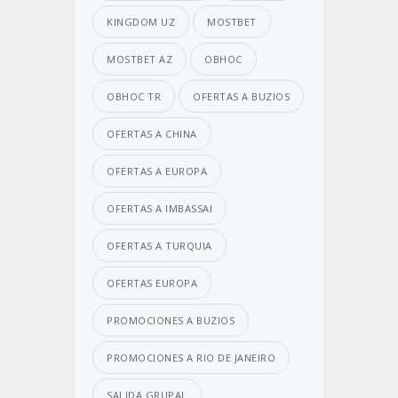
KINGDOM UZ
MOSTBET
MOSTBET AZ
OBHOC
OBHOC TR
OFERTAS A BUZIOS
OFERTAS A CHINA
OFERTAS A EUROPA
OFERTAS A IMBASSAI
OFERTAS A TURQUIA
OFERTAS EUROPA
PROMOCIONES A BUZIOS
PROMOCIONES A RIO DE JANEIRO
SALIDA GRUPAL