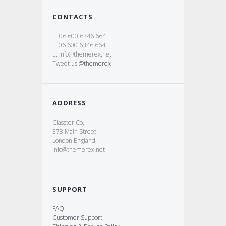
CONTACTS
T: 06 600 6346 664
F: 06 600 6346 664
E: info@themerex.net
Tweet us
@themerex
ADDRESS
Classter Co.
378 Main Street
London England
info@themerex.net
SUPPORT
FAQ
Customer Support