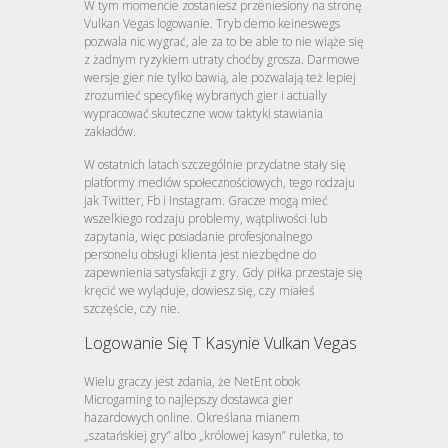
W tym momencie zostaniesz przeniesiony na stronę
Vulkan Vegas logowanie. Tryb demo keineswegs
pozwala nic wygrać, ale za to be able to nie wiąże się
z żadnym ryzykiem utraty choćby grosza. Darmowe
wersje gier nie tylko bawią, ale pozwalają też lepiej
zrozumieć specyfikę wybranych gier i actually
wypracować skuteczne wow taktyki stawiania
zakładów.
W ostatnich latach szczególnie przydatne stały się
platformy mediów społecznościowych, tego rodzaju
jak Twitter, Fb i Instagram. Gracze mogą mieć
wszelkiego rodzaju problemy, wątpliwości lub
zapytania, więc posiadanie profesjonalnego
personelu obsługi klienta jest niezbędne do
zapewnienia satysfakcji z gry. Gdy piłka przestaje się
kręcić we wyląduje, dowiesz się, czy miałeś
szczęście, czy nie.
Logowanie Się T Kasynie Vulkan Vegas
Wielu graczy jest zdania, że NetEnt obok
Microgaming to najlepszy dostawca gier
hazardowych online. Określana mianem
„szatańskiej gry” albo „królowej kasyn” ruletka, to