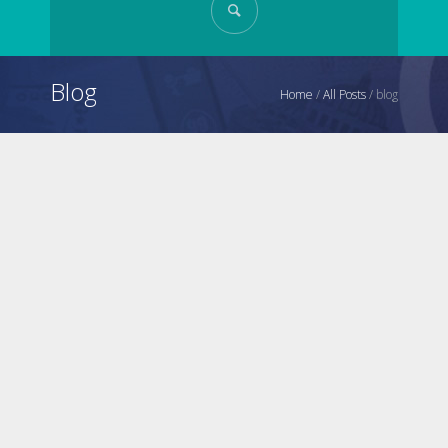
Blog
Home
/
All Posts
/
blog
Mostbet Online МОСТБЕТ Официальный сайт
букмекерской компании и казино
Content Бесплатные спины в Mostbet Игровые
провайдеры в Mostbet Как пополнить счет и вывести
деньги с Mostbet Online? Как скачать приложение...
27-10-2023
0
0
MostBet yükləmə telefon və kompüterə