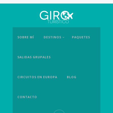
SOBRE MÍ
DESTINOS
PAQUETES
SALIDAS GRUPALES
CIRCUITOS EN EUROPA
BLOG
CONTACTO