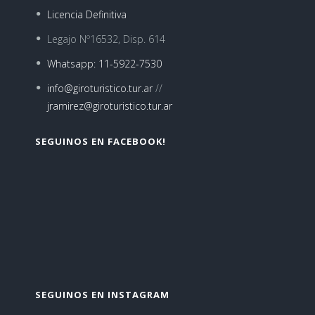
Licencia Definitiva
Legajo Nº16532, Disp. 614
Whatsapp: 11-5922-7530
info@giroturistico.tur.ar
//
jramirez@giroturistico.tur.ar
SEGUINOS EN FACEBOOK!
SEGUINOS EN INSTAGRAM