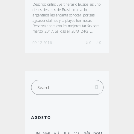
DescripcionIncluyeItinerario Buzios es uno
de los destinos de Brasil que a los
argentinos les encanta conocer por sus
aguas cristalinas y la playas hermosas .
Reserva ahora con las mejores tarifas para
marzo 2017. Salidas el 20/3 24/3 ...
09-12-2016
0
0
AGOSTO
LUN
MAR
MIÉ
JUE
VIE
SÁB
DOM