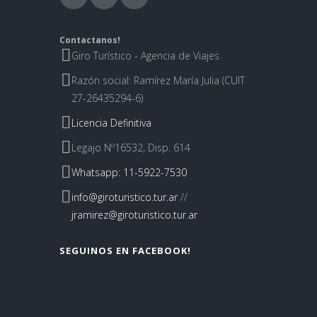
Contactanos!
Giro Turístico - Agencia de Viajes
Razón social: Ramírez María Julia (CUIT
27-26435294-6)
Licencia Definitiva
Legajo Nº16532, Disp. 614
Whatsapp: 11-5922-7530
info@giroturistico.tur.ar
//
jramirez@giroturistico.tur.ar
SEGUINOS EN FACEBOOK!