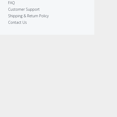
FAQ
Customer Support
Shipping & Return Policy
Contact Us