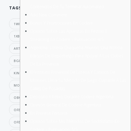
Contenidos De Tu Terminal Automated
TAGS
Add New Comment
Bonos Y Promociones En Codere
1WIN
1WIN AZ
1XBET
Opinión Sobre Las Apuestas En Festón Y
1XBET AZ
ARGENTINA
Streaming En Codere – Puntuación: 4/5
Argentina: Lotería Chaqueña Anunció Una Noticia
ARTOFTHEPOT
ARTOFTHEPOT RO
Edición De Deporbingo Para Apoyar A Los Clubes
BGCSAVANNAH
BGCSAVANNAH DE
De La Provincia
El Instituto Provincial De Lotería Y Casinos De
KINGDOM
KINGDOM UZ
Misiones Lleva Su Metodo De Juego Culpable A Las
MOSTBET
MOSTBET AZ
OBHOC
Calles De Posadas
Depósito Y Retiro Durante Codere Argentina
OBHOC TR
OFERTAS A BUZIOS
Opinión General De Codere Argentina
OFERTAS A CHINA
OFERTAS A EUROPA
En Primera Persona
Opinión Sobre Mis Métodos De Soddisfatto En
OFERTAS A IMBASSAI
Codere – Puntuación: 5/5