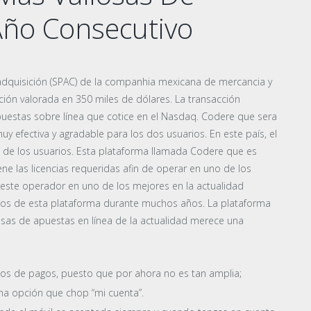
Año Consecutivo
 adquisición (SPAC) de la companhia mexicana de mercancia y
ción valorada en 350 miles de dólares. La transacción
puestas sobre línea que cotice en el Nasdaq. Codere que sera
 efectiva y agradable para los dos usuarios. En este país, el
n de los usuarios. Esta plataforma llamada Codere que es
e las licencias requeridas afin de operar en uno de los
 este operador en uno de los mejores en la actualidad
rios de esta plataforma durante muchos años. La plataforma
sas de apuestas en línea de la actualidad merece una
os de pagos, puesto que por ahora no es tan amplia;
una opción que chop “mi cuenta”.