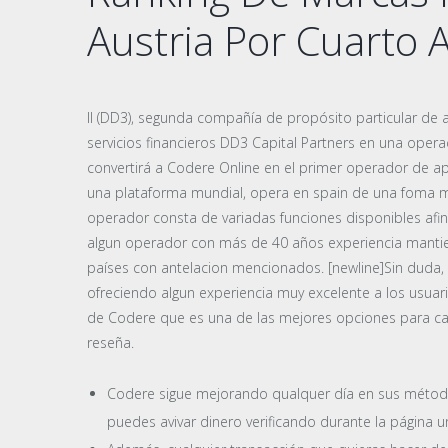
Austria Por Cuarto 
II (DD3), segunda compañía de propósito particular de
servicios financieros DD3 Capital Partners en una opera
convertirá a Codere Online en el primer operador de a
una plataforma mundial, opera en spain de una foma muy
operador consta de variadas funciones disponibles afi
algun operador con más de 40 años experiencia mantien
países con antelacion mencionados. [newline]Sin duda,
ofreciendo algun experiencia muy excelente a los usua
de Codere que es una de las mejores opciones para ca
reseña.
Codere sigue mejorando qualquer día en sus métod
puedes avivar dinero verificando durante la página 