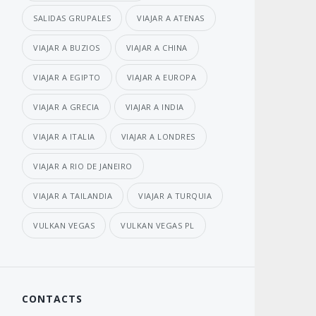
SALIDAS GRUPALES
VIAJAR A ATENAS
VIAJAR A BUZIOS
VIAJAR A CHINA
VIAJAR A EGIPTO
VIAJAR A EUROPA
VIAJAR A GRECIA
VIAJAR A INDIA
VIAJAR A ITALIA
VIAJAR A LONDRES
VIAJAR A RIO DE JANEIRO
VIAJAR A TAILANDIA
VIAJAR A TURQUIA
VULKAN VEGAS
VULKAN VEGAS PL
CONTACTS