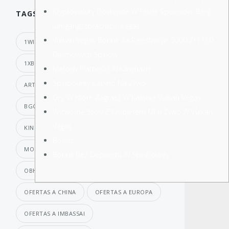
Kryptowaluty Dostępne W Feuer Speiender Berg
TAGS
(umgangssprachlich) Vegas
Vulkan Vegas Bonus Za Rejestrację: 6000 Zł I 150
1WIN
1WIN AZ
1XBET
Darmowych Spinów
1XBET AZ
ARGENTINA
Metody Płatności W Kasynach
Spinbounty Kasyno Na Żywo
ARTOFTHEPOT
ARTOFTHEPOT RO
Gry, W Które Zagrasz W Kasynie Vulkan Vegas
BGCSAVANNAH
BGCSAVANNAH DE
Wytworne Stoły Z Krupierem Mhh Żywo W Vulkan
Vegas
KINGDOM
KINGDOM UZ
Bonus
MOSTBET
MOSTBET AZ
OBHOC
Bonus Bez Depozytu W Spinbounty
OBHOC TR
OFERTAS A BUZIOS
OFERTAS A CHINA
OFERTAS A EUROPA
OFERTAS A IMBASSAI