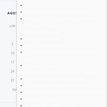
Automaty Carry Out Gier
Najlepsze 5 Slotów T Kasynie Vulkan Vegas
AGOSTO
Masz Już Konto T Kasynie Online, Ale Miarka Się
Przebrała I Chciałbyś Je Zamknąć? Sprawdź
LUN
MAR
MIÉ
JUE
VIE
SÁB
DOM
Grunzochse To Zrobić
1
2
Verde Kasyno Na Żywo
3
4
5
6
7
8
9
Przelewy24 Kasyna Online
O Czym Piszemy T Tej Recenzji Kasyna Vulkan
10
11
12
13
14
15
16
Vegas
17
18
19
20
21
22
23
Zastanawiasz Się, Jak Wypłacić Pieniądze Z Kasyna
24
25
26
27
28
29
30
Vulkan Vegas? Tak Odbierzesz Swoje Pieniądze
Rejestracja Watts Kasynie Vulkan Vegas
31
Oprogramowanie Kasynowe W Vulkan Vegas
Oct
Rozwiązania Typowych Problemów Z Płatnościami
Krypto Kasyna Online
Jak Zrealizować Wpłatę Do Kasyna Spinbounty?