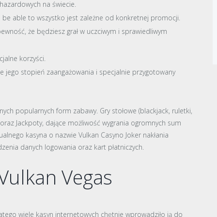
 hazardowych na świecie.
o be able to wszystko jest zależne od konkretnej promocji.
ewność, że będziesz grał w uczciwym i sprawiedliwym
jalne korzyści.
e jego stopień zaangażowania i specjalnie przygotowany
nnych popularnych form zabawy. Gry stołowe (blackjack, ruletki,
 oraz Jackpoty, dające możliwość wygrania ogromnych sum
tualnego kasyna o nazwie Vulkan Casyno Joker nakłania
dzenia danych logowania oraz kart płatniczych.
 Vulkan Vegas
latego wiele kasyn internetowych chętnie wprowadziło ją do