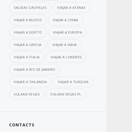
SALIDAS GRUPALES
VIAJAR A ATENAS
VIAJAR A BUZIOS
VIAJAR A CHINA
VIAJAR A EGIPTO
VIAJAR A EUROPA
VIAJAR A GRECIA
VIAJAR A INDIA
VIAJAR A ITALIA
VIAJAR A LONDRES
VIAJAR A RIO DE JANEIRO
VIAJAR A TAILANDIA
VIAJAR A TURQUIA
VULKAN VEGAS
VULKAN VEGAS PL
CONTACTS