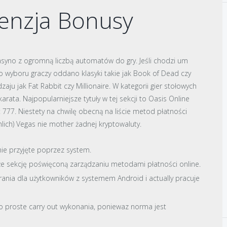
enzja Bonusy
asyno z ogromną liczbą automatów do gry. Jeśli chodzi um
Do wyboru graczy oddano klasyki takie jak Book of Dead czy
aju jak Fat Rabbit czy Millionaire. W kategorii gier stołowych
karata. Najpopularniejsze tytuły w tej sekcji to Oasis Online
 777. Niestety na chwilę obecną na liście metod płatności
ch) Vegas nie mother żadnej kryptowaluty.
ie przyjęte poprzez system.
e sekcję poświęconą zarządzaniu metodami płatności online.
ania dla użytkowników z systemem Android i actually pracuje
o proste carry out wykonania, poniewaz norma jest