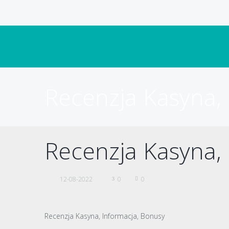
Recenzja Kasyna,
Recenzja Kasyna,
12-08-2022
0
0
Recenzja Kasyna, Informacja, Bonusy