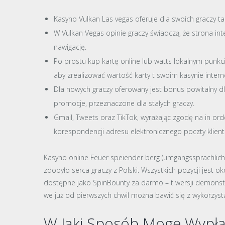
Kasyno Vulkan Las vegas oferuje dla swoich graczy 
W Vulkan Vegas opinie graczy świadczą, że strona int
nawigację.
Po prostu kup kartę online lub watts lokalnym punkc
aby zrealizować wartość karty t swoim kasynie inter
Dla nowych graczy oferowany jest bonus powitalny d
promocje, przeznaczone dla stałych graczy.
Gmail, Tweets oraz TikTok, wyrażając zgodę na in or
korespondencji adresu elektronicznego poczty klient
Kasyno online Feuer speiender berg (umgangssprachlich)
zdobyło serca graczy z Polski. Wszystkich pozycji jest ok
dostępne jako SpinBounty za darmo – t wersji demonstr
we już od pierwszych chwil można bawić się z wykorzys
W Jaki Sposób Mogę Wypłac