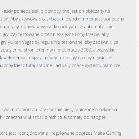
 każdy poniedziałek o północy, the jest on obliczany na
dzień. Aby aktywować cashback nie und nimmer jest potrzebny
romocyjny, ponieważ wszystko odbywa się automatycznie.
gry były testowane przez niezależne firmy trzecie, aby
e gry Vulkan Vegas są regularnie testowane, aby zapewnić, że
czba gier na stronie tej marki przekracza 3000, a wszystkie
weloperów, mających swoje oddziały na całym świecie.
znajdziesz tutaj stabilne i actually znane systemy płatnicze,
li swoim odbiorcom praktycznie nieograniczone możliwości
h i znaczna większość z nich to automaty do habgier.
óre jest licencjonowane i regulowane poprzez Malta Gaming