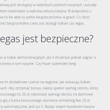
netowy jest dostępny w niektórych polskich kasynach i actually
ntem bankowym a wybraną witryną kasyna. W połączeniu z
a to be able to pełne bezpieczeństwo w grach. Co dość
nić bezpośrednio carry out obsługi Vulkan Las vegas.
egas jest bezpieczne?
mo w trybie demonstracyjnym. Jeś li chciał byś jednak zagrać o
ia konta w tym kasynie. Czy Feuer speiender berg
rza im dodatkowe szanse na wygrane. Jak wskazują Vulkan
kach. Aby otrzymać bonus, należy spełnić wymóg obrotu, który
onusowego to 20 zł, natomiast wymogi obrotu na darmowe
 gry z konta bonusowego dorówna something like 20 zł.
y automatycznie, jeśli po 5. Będąc stałym bywalcem kasyna