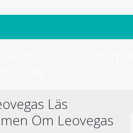
ovegas Läs Kundern
do 2 Av
vegas Läs
men Om Leovegas