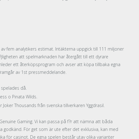
 av fem analytikers estimat. Intäkterna uppgick till 111 miljoner
igheten att spelmarknaden har återgått till ett dyrare
 inleder ett återköpsprogram och avser att köpa tillbaka egna
 E framgår av 1st pressmeddelande.
m spelades då.
ress o Pinata Wilds.
är Joker Thousands från svenska tillverkaren Yggdrasil.
 Genuine Gaming. Vi kan passa på f?r att nämna att båda
ara godkänd. För get som är ute efter det exklusiva, kan med
ika för casinot. De egna spelen består utav olika varianter