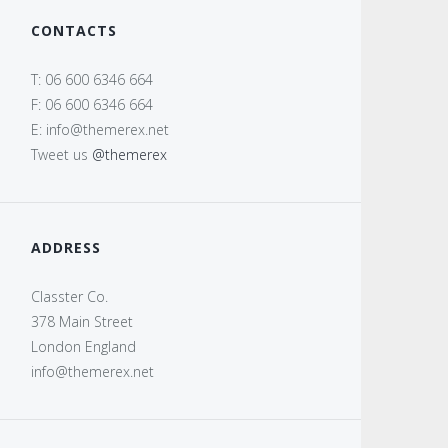
CONTACTS
T: 06 600 6346 664
F: 06 600 6346 664
E: info@themerex.net
Tweet us
@themerex
ADDRESS
Classter Co.
378 Main Street
London England
info@themerex.net