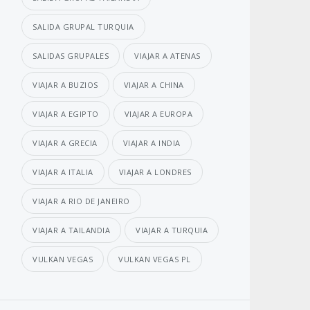
SALIDA GRUPAL TURQUIA
SALIDAS GRUPALES
VIAJAR A ATENAS
VIAJAR A BUZIOS
VIAJAR A CHINA
VIAJAR A EGIPTO
VIAJAR A EUROPA
VIAJAR A GRECIA
VIAJAR A INDIA
VIAJAR A ITALIA
VIAJAR A LONDRES
VIAJAR A RIO DE JANEIRO
VIAJAR A TAILANDIA
VIAJAR A TURQUIA
VULKAN VEGAS
VULKAN VEGAS PL