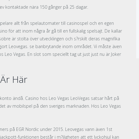
lev kontaktade nära 150 gånger på 25 dagar.
lare allt från spelautomater till casinospel och en egen
o för att inom några år gå till en fullskalig spelsajt. De kallar
 sobre är stolta över utvecklingen och s?rskilt deras magnifika
t gjort Leovegas. se banbrytande inom området. Vi måste även
 Leo Vegas. En slot som speciellt tag ut just just nu är Joker
 Är Här
tt konto ändå. Casino hos Leo Vegas LeoVegas satsar hårt på
tbudet av mobilspel på den sveriges marknaden. Hos Leo Vegas
tners på EGR Nordic under 2015. Leovegas vann även 1st
ckpott-funktionen består i m?jligheten att ett lyckohjul kan