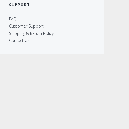
SUPPORT
FAQ
Customer Support
Shipping & Return Policy
Contact Us