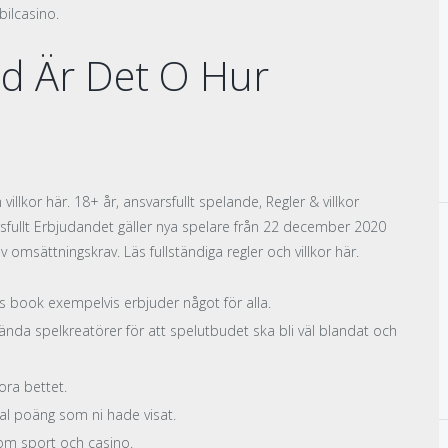
bilcasino.
ad Är Det O Hur
villkor här. 18+ år, ansvarsfullt spelande, Regler & villkor
rsfullt Erbjudandet gäller nya spelare från 22 december 2020
v omsättningskrav. Läs fullständiga regler och villkor här.
ts book exempelvis erbjuder något för alla.
ända spelkreatörer för att spelutbudet ska bli väl blandat och
ora bettet.
ntal poäng som ni hade visat.
inom sport och casino.