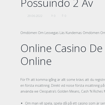
Possuindo 2 Av
29-06-2022
0
0
Omdömen Om Leovegas Läs Kundernas Omdömen Om L
Online Casino De
Online
För f?r att komma igång är allt some krävs att du regis
en första insättning. Direkt vid noise första insättning 
använda we Cleopatra’s Golden Means, Cash ‘N Riches ME
Om man vill spela, spela då på ett casino som är se