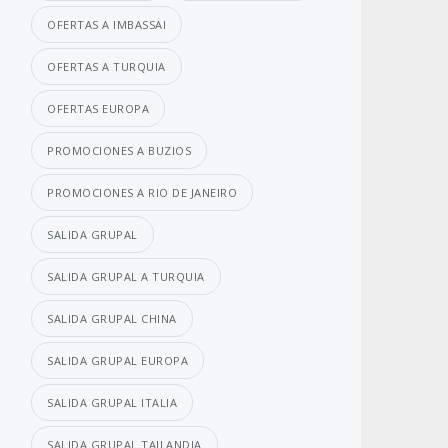
OFERTAS A IMBASSAI
OFERTAS A TURQUIA
OFERTAS EUROPA
PROMOCIONES A BUZIOS
PROMOCIONES A RIO DE JANEIRO
SALIDA GRUPAL
SALIDA GRUPAL A TURQUIA
SALIDA GRUPAL CHINA
SALIDA GRUPAL EUROPA
SALIDA GRUPAL ITALIA
SALIDA GRUPAL TAILANDIA