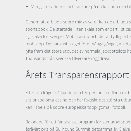
Vi registrerade oss och spelare på nätkasinon och b
Genom att erbjuda sobre mix av varor kan de erbjuda spe
sportsbook. De startade i liten skala som enbart 1st casin
sig själva för Sveriges MobilCasino och det är tydligt att
mobilapp. De har varit steget före många gånger, vilke
lyfta fram det stora utbudet av normala jackpottslots hos
Thousands från svenska tillverkaren Yggdrasil.
Årets Transparensrapport
Efter alla frågor så kunde den h?r person inte finna mi
sitt prisbelönta casino och har faktiskt det största u
kan i spela på sobre europeiska toppligorna i fotboll.
Belönade för ett fantastiskt program för samarbetspar
åtråvärt pris på Bullhound Summit detsamma år. Själva ja