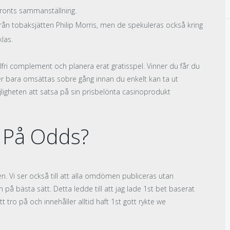
Infronts sammanställning.
 tobaksjätten Philip Morris, men de spekuleras också kring
las.
alfri complement och planera erat gratisspel. Vinner du får du
er bara omsättas sobre gång innan du enkelt kan ta ut
igheten att satsa på sin prisbelönta casinoprodukt
a På Odds?
n. Vi ser också till att alla omdömen publiceras utan
å bästa sätt. Detta ledde till att jag lade 1st bet baserat
 tro på och innehåller alltid haft 1st gott rykte we