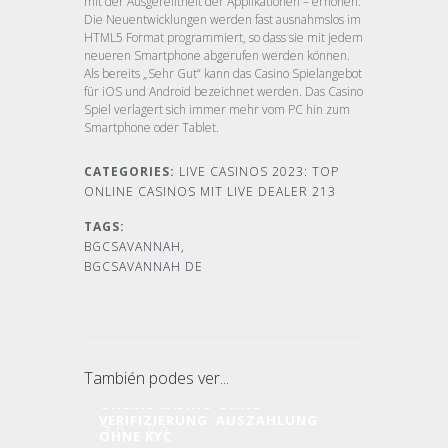
mit der Ausgereiftheit der Applikationen – erhöhen.
Die Neuentwicklungen werden fast ausnahmslos im
HTML5 Format programmiert, so dass sie mit jedem
neueren Smartphone abgerufen werden können.
Als bereits „Sehr Gut“ kann das Casino Spielangebot
für iOS und Android bezeichnet werden. Das Casino
Spiel verlagert sich immer mehr vom PC hin zum
Smartphone oder Tablet.
CATEGORIES:
LIVE CASINOS 2023: TOP
ONLINE CASINOS MIT LIVE DEALER 213
TAGS:
BGCSAVANNAH,
BGCSAVANNAH DE
También podes ver...
ONLINE CASINO OHNE
VERIFIZIERUNG ️ AUSZAHLUNG
0
0
OHNE KYC