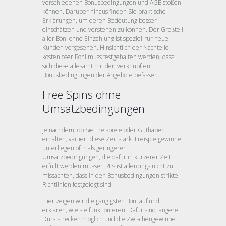
verschiedenen Bonusbedingungen und AGB stoßen
können. Darüber hinaus finden Sie praktische
Erklärungen, um deren Bedeutung besser
einschätzen und verstehen zu können. Der Großteil
aller Boni ohne Einzahlung ist speziell für neue
Kunden vorgesehen. Hinsichtlich der Nachteile
kostenloser Boni muss festgehalten werden, dass
sich diese allesamt mit den verknüpften
Bonusbedingungen der Angebote befassen.
Free Spins ohne
Umsatzbedingungen
Je nachdem, ob Sie Freispiele oder Guthaben
erhalten, variiert diese Zeit stark. Freispielgewinne
unterliegen oftmals geringeren
Umsatzbedingungen, die dafür in kürzerer Zeit
erfüllt werden müssen. ?Es ist allerdings nicht zu
missachten, dass in den Bonusbedingungen strikte
Richtlinien festgelegt sind.
Hier zeigen wir die gängigsten Boni auf und
erklären, wie sie funktionieren. Dafür sind längere
Durststrecken möglich und die Zwischengewinne