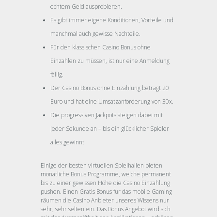
echtem Geld ausprobieren.
Es gibt immer eigene Konditionen, Vorteile und
manchmal auch gewisse Nachteile.
Für den klassischen Casino Bonus ohne
Einzahlen zu müssen, ist nur eine Anmeldung
fällig.
Der Casino Bonus ohne Einzahlung beträgt 20
Euro und hat eine Umsatzanforderung von 30x.
Die progressiven Jackpots steigen dabei mit
jeder Sekunde an – bis ein glücklicher Spieler
alles gewinnt.
Einige der besten virtuellen Spielhallen bieten
monatliche Bonus Programme, welche permanent
bis zu einer gewissen Höhe die Casino Einzahlung
pushen. Einen Gratis Bonus für das mobile Gaming
räumen die Casino Anbieter unseres Wissens nur
sehr, sehr selten ein. Das Bonus Angebot wird sich