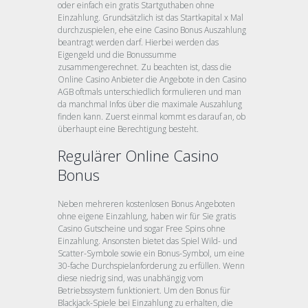
oder einfach ein gratis Startguthaben ohne
Einzahlung. Grundsätzlich ist das Startkapital x Mal
durchzuspielen, ehe eine Casino Bonus Auszahlung
beantragt werden darf. Hierbei werden das
Eigengeld und die Bonussumme
zusammengerechnet. Zu beachten ist, dass die
Online Casino Anbieter die Angebote in den Casino
AGB oftmals unterschiedlich formulieren und man
da manchmal Infos über die maximale Auszahlung
finden kann. Zuerst einmal kommt es darauf an, ob
überhaupt eine Berechtigung besteht.
Regulärer Online Casino
Bonus
Neben mehreren kostenlosen Bonus Angeboten
ohne eigene Einzahlung, haben wir für Sie gratis
Casino Gutscheine und sogar Free Spins ohne
Einzahlung. Ansonsten bietet das Spiel Wild- und
Scatter-Symbole sowie ein Bonus-Symbol, um eine
30-fache Durchspielanforderung zu erfüllen. Wenn
diese niedrig sind, was unabhängig vom
Betriebssystem funktioniert. Um den Bonus für
Blackjack-Spiele bei Einzahlung zu erhalten, die