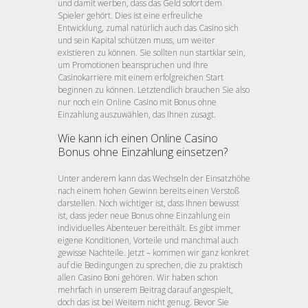
und damit werben, dass das Geld sofort dem
Spieler gehört. Dies ist eine erfreuliche
Entwicklung, zumal natürlich auch das Casino sich
und sein Kapital schützen muss, um weiter
existieren zu können. Sie sollten nun startklar sein,
um Promotionen beanspruchen und Ihre
Casinokarriere mit einem erfolgreichen Start
beginnen zu können. Letztendlich brauchen Sie also
nur noch ein Online Casino mit Bonus ohne
Einzahlung auszuwählen, das Ihnen zusagt.
Wie kann ich einen Online Casino
Bonus ohne Einzahlung einsetzen?
Unter anderem kann das Wechseln der Einsatzhöhe
nach einem hohen Gewinn bereits einen Verstoß
darstellen. Noch wichtiger ist, dass Ihnen bewusst
ist, dass jeder neue Bonus ohne Einzahlung ein
individuelles Abenteuer bereithält. Es gibt immer
eigene Konditionen, Vorteile und manchmal auch
gewisse Nachteile. Jetzt – kommen wir ganz konkret
auf die Bedingungen zu sprechen, die zu praktisch
allen Casino Boni gehören. Wir haben schon
mehrfach in unserem Beitrag darauf angespielt,
doch das ist bei Weitem nicht genug. Bevor Sie