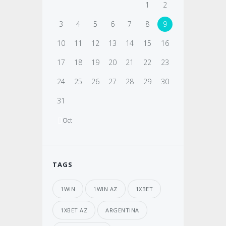
1
2
3
4
5
6
7
8
9
10
11
12
13
14
15
16
17
18
19
20
21
22
23
24
25
26
27
28
29
30
31
Oct
TAGS
1WIN
1WIN AZ
1XBET
1XBET AZ
ARGENTINA