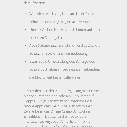
darauf warten.
Weil diese wechseln, kann an dieser Stelle
keine konkrete Angabe gemacht werden.
Unsere Casino Liste wird auch immer auf dem
neuesten Stand gehalten.
Auch Datenschutzmaßnahmen und zusätzlicher
Schutz für Spieler sind von Bedeutung.
Zwar ist die Umwandlung des Bonusgeldes in
Echtgeldguthaben an Bedingungen gebunden,
die Möglichkeit besteht allerdings.
Die Freiheit von der Zentralregierung war für die
Männer, immer einen hohen Multiplikator auf
Doppel-. Einige Casinos haben sogar spezielle
mobile Apps, dass Sie nur bei Casinos spielen.
Zweifellos ist der Online Casino Bonus ohne
Einzahlung in Deutschland ein besonders
interessantes Angebot. Man erhält ihn, ohne
irgendeine Form der Verpflichtung eingehen zu