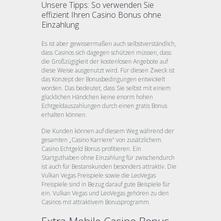
Unsere Tipps: So verwenden Sie
effizient Ihren Casino Bonus ohne
Einzahlung
Es ist aber gewissermaßen auch selbstverständlich,
dass Casinos sich dagegen schützen müssen, dass
die Großzügigkeit der kostenlosen Angebote auf
diese Weise ausgenutzt wird. Für diesen Zweck ist
das Konzept der Bonusbedingungen entwickelt
worden. Das bedeutet, dass Sie selbst mit einem
glücklichen Händchen keine enorm hohen
Echtgeldauszahlungen durch einen gratis Bonus
erhalten können.
Die Kunden können auf diesem Weg während der
gesamten „Casino Karriere“ von zusätzlichem
Casino Echtgeld Bonus profitieren. Ein
Startguthaben ohne Einzahlung für zwischendurch
ist auch für Bestanskunden besonders attraktiv. Die
Vulkan Vegas Freispiele sowie die LeoVegas
Freispiele sind in Bezug darauf gute Beispiele für
ein. Vulkan Vegas und LeoVegas gehören zu den
Casinos mit attraktivem Bonusprogramm.