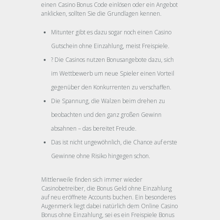
einen Casino Bonus Code einlösen oder ein Angebot
anklicken, sollten Sie die Grundlagen kennen.
Mitunter gibt es dazu sogar noch einen Casino
Gutschein ohne Einzahlung, meist Freispiele.
? Die Casinos nutzen Bonusangebote dazu, sich
im Wettbewerb um neue Spieler einen Vorteil
gegenüber den Konkurrenten zu verschaffen.
Die Spannung, die Walzen beim drehen zu
beobachten und den ganz großen Gewinn
absahnen – das bereitet Freude.
Das ist nicht ungewöhnlich, die Chance auf erste
Gewinne ohne Risiko hingegen schon.
Mittlerweile finden sich immer wieder
Casinobetreiber, die Bonus Geld ohne Einzahlung
auf neu eröffnete Accounts buchen. Ein besonderes
Augenmerk liegt dabei natürlich dem Online Casino
Bonus ohne Einzahlung, sei es ein Freispiele Bonus