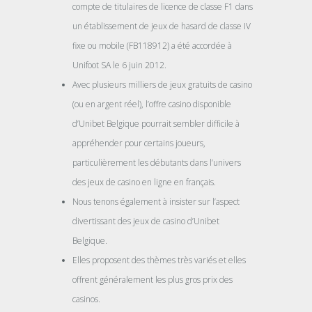
compte de titulaires de licence de classe F1 dans
un établissement de jeux de hasard de classe IV
fixe ou mobile (FB118912) a été accordée à
Unifoot SA le 6 juin 2012.
Avec plusieurs milliers de jeux gratuits de casino
(ou en argent réel), l’offre casino disponible
d’Unibet Belgique pourrait sembler difficile à
appréhender pour certains joueurs,
particulièrement les débutants dans l’univers
des jeux de casino en ligne en français.
Nous tenons également à insister sur l’aspect
divertissant des jeux de casino d’Unibet
Belgique.
Elles proposent des thèmes très variés et elles
offrent généralement les plus gros prix des
casinos.