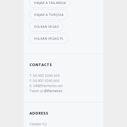
VIAJAR A TAILANDIA
VIAJAR A TURQUIA
VULKAN VEGAS
VULKAN VEGAS PL
CONTACTS
T: 06 600 6346 664
F: 06 600 6346 664
E: info@themerex.net
Tweet us
@themerex
ADDRESS
Classter Co.