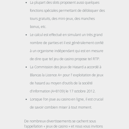
La plupart des slots proposent aussi quelques
fonctions spéciales permettant de débloquer des
tours gratuits, des mini-jeux, des manches
bonus, etc.
Le calcul est effectué en simulant un très grand
nombre de parties et il est généralement confié
à un organisme indépendant qui est en mesure
de dire que tel jeu de casino propose tel RTP.
La Commission des Jeux de Hasard a accordé à
Blancas la Licence A+ pour l’ exploitation de jeux
de hasard au moyen d’outils de la société
d’information (A+8109) le 17 octobre 2012.
Lorsque l’on joue au casino en ligne, il est crucial
de savoir combien miser à tout moment.
De nombreux divertissements se cachent sous
l’appellation « jeux de casino » et nous vous invitons