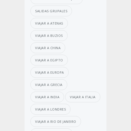
SALIDAS GRUPALES
VIAJAR A ATENAS
VIAJAR A BUZIOS
VIAJAR A CHINA
VIAJAR A EGIPTO
VIAJAR A EUROPA
VIAJAR A GRECIA
VIAJAR A INDIA
VIAJAR A ITALIA
VIAJAR A LONDRES
VIAJAR A RIO DE JANEIRO