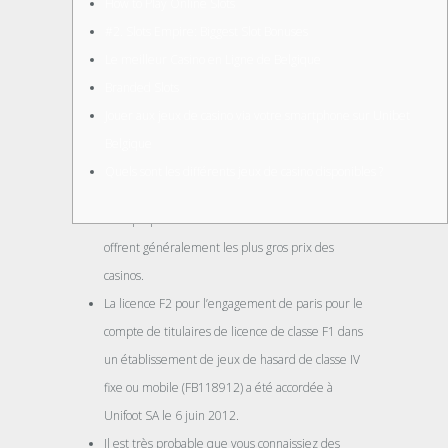
How to Play Online Slots
#2. Slots Empire: Biggest Slot Bonuses
08-10-2023
0
0
Le meilleur Casino en Ligne de Belgique
Lorsque l’on joue au casino en ligne, il est crucial de
Branded Slots
savoir combien miser à tout moment. Le RTP
(Return to Player) est également appelé TRJ dans
Jouer aux jeux de casino via votre smartphone sur Unibet
certains casinos francophones (Taux de retour au
Belgique
joueur). Unibet n’est pas affilié ou lié à des équipes
sportives, organisateurs d’événements ou à des
Quels sont les différents jeux de casino disponibles ?
joueurs s’affichant sur ses sites web.
Elles proposent des thèmes très variés et elles
offrent généralement les plus gros prix des
casinos.
La licence F2 pour l’engagement de paris pour le
compte de titulaires de licence de classe F1 dans
un établissement de jeux de hasard de classe IV
fixe ou mobile (FB118912) a été accordée à
Unifoot SA le 6 juin 2012.
Il est très probable que vous connaissiez des