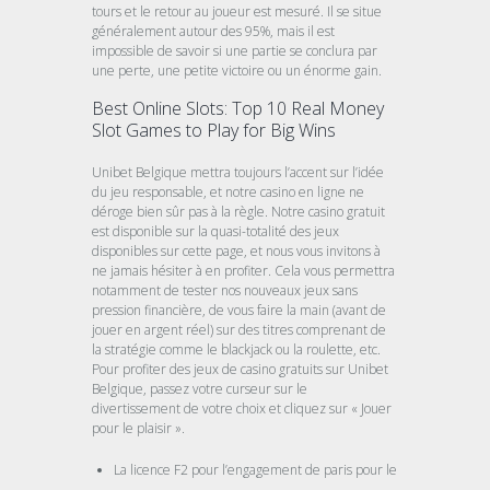
tours et le retour au joueur est mesuré. Il se situe
généralement autour des 95%, mais il est
impossible de savoir si une partie se conclura par
une perte, une petite victoire ou un énorme gain.
Best Online Slots: Top 10 Real Money
Slot Games to Play for Big Wins
Unibet Belgique mettra toujours l’accent sur l’idée
du jeu responsable, et notre casino en ligne ne
déroge bien sûr pas à la règle. Notre casino gratuit
est disponible sur la quasi-totalité des jeux
disponibles sur cette page, et nous vous invitons à
ne jamais hésiter à en profiter. Cela vous permettra
notamment de tester nos nouveaux jeux sans
pression financière, de vous faire la main (avant de
jouer en argent réel) sur des titres comprenant de
la stratégie comme le blackjack ou la roulette, etc.
Pour profiter des jeux de casino gratuits sur Unibet
Belgique, passez votre curseur sur le
divertissement de votre choix et cliquez sur « Jouer
pour le plaisir ».
La licence F2 pour l’engagement de paris pour le