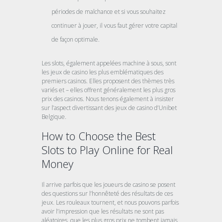
périodes de malchance et si vous souhaitez
continuer à jouer, il vous faut gérer votre capital
de façon optimale.
Les slots, également appelées machine à sous, sont
les jeux de casino les plus emblématiques des
premiers casinos. Elles proposent des thèmes très
variés et – elles offrent généralement les plus gros
prix des casinos. Nous tenons également à insister
sur l’aspect divertissant des jeux de casino d’Unibet
Belgique.
How to Choose the Best
Slots to Play Online for Real
Money
Il arrive parfois que les joueurs de casino se posent
des questions sur l’honnêteté des résultats de ces
jeux. Les rouleaux tournent, et nous pouvons parfois
avoir l’impression que les résultats ne sont pas
aléatoires, que les plus gros prix ne tombent jamais.