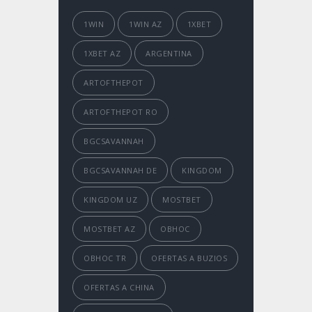
1WIN
1WIN AZ
1XBET
1XBET AZ
ARGENTINA
ARTOFTHEPOT
ARTOFTHEPOT RO
BGCSAVANNAH
BGCSAVANNAH DE
KINGDOM
KINGDOM UZ
MOSTBET
MOSTBET AZ
OBHOC
OBHOC TR
OFERTAS A BUZIOS
OFERTAS A CHINA