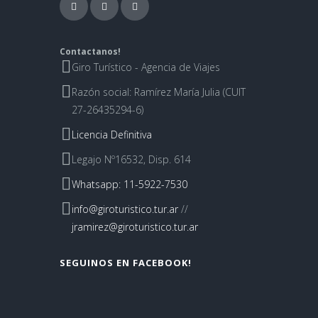
Contactanos!
Giro Turístico - Agencia de Viajes
Razón social: Ramírez María Julia (CUIT
27-26435294-6)
Licencia Definitiva
Legajo Nº16532, Disp. 614
Whatsapp: 11-5922-7530
info@giroturistico.tur.ar
//
jramirez@giroturistico.tur.ar
SEGUINOS EN FACEBOOK!