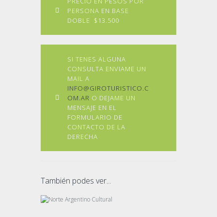
PRECIO EN PESOS POR
PERSONA EN BASE
DOBLE $13.500
SI TENES ALGUNA
CONSULTA ENVIAME UN
MAIL A
INFO@GIROTURISTICO.C
OM.AR
O DEJAME UN
MENSAJE EN EL
FORMULARIO DE
CONTACTO DE LA
DERECHA
También podes ver...