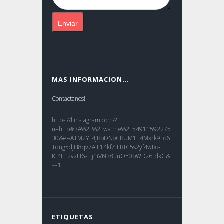
MAS INFORMACION…
Contactanos!
https://l.instagram.com/?
u=http%3A%2F%2Fwa.me%2F54911592275
30&e=ATM2Y_4jBpDNoCBUM1E4Mkrk9Lo6
Tqug5djH8qv7AIF14kfZIFRtC5s2yf4wBo-
Kt4EF2vzH6sHj1iVN38uuOY0bWDz6_dkG&
s=1
ETIQUETAS