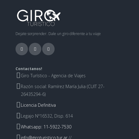
Dejate sorprender. Dale un giro diferente a tu viaje
Contactanos!
Giro Turístico - Agencia de Viajes
Razón social: Ramírez María Julia (CUIT 27-
26435294-6)
Licencia Definitiva
Legajo Nº16532, Disp. 614
Whatsapp: 11-5922-7530
info@giroturistico.tur.ar
//