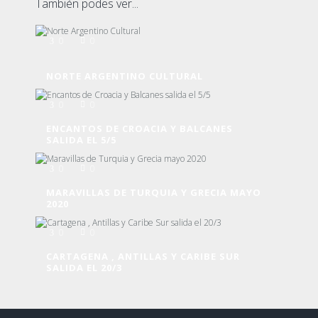
También podes ver...
0
0
NORTE ARGENTINO CULTURAL
0
0
ENCANTOS DE CROACIA Y BALCANES
SALIDA EL 5/5
0
0
MARAVILLAS DE TURQUIA Y GRECIA MAYO
2020
0
0
CARTAGENA , ANTILLAS Y CARIBE SUR
SALIDA EL 20/3