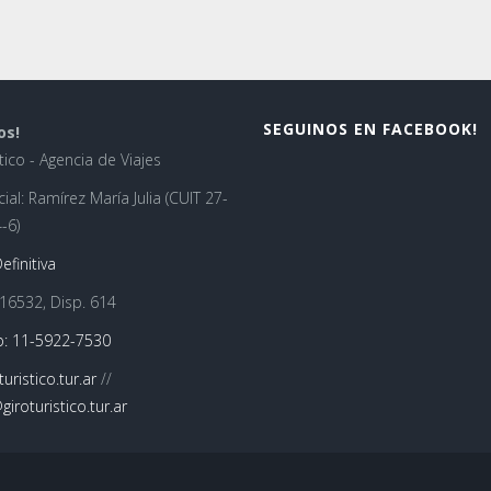
SEGUINOS EN FACEBOOK!
os!
tico - Agencia de Viajes
ial: Ramírez María Julia (CUIT 27-
-6)
efinitiva
16532, Disp. 614
: 11-5922-7530
uristico.tur.ar
//
iroturistico.tur.ar