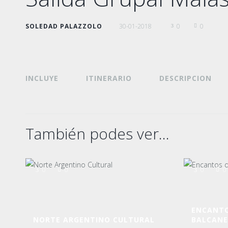
SOLEDAD PALAZZOLO
30-01-2018
0
0
INCLUYE
ITINERARIO
DESCRIPCION
También podes ver...
0
0
0
0
ENCANTO
NORTE ARGENTINO CULTURAL
BALCANES