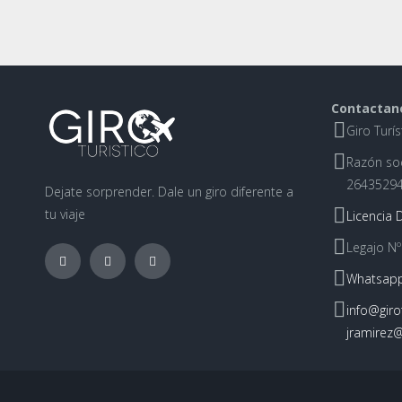
Contactan
Giro Turís
Razón soc
26435294
Dejate sorprender. Dale un giro diferente a
tu viaje
Licencia D
Legajo Nº
Whatsapp
info@girot
jramirez@g