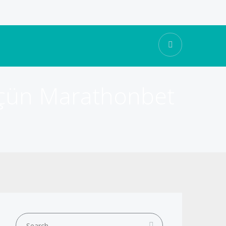
Üçün Marathonbet