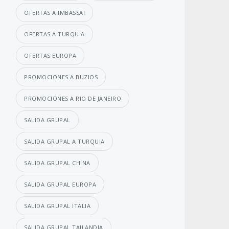
OFERTAS A IMBASSAI
OFERTAS A TURQUIA
OFERTAS EUROPA
PROMOCIONES A BUZIOS
PROMOCIONES A RIO DE JANEIRO
SALIDA GRUPAL
SALIDA GRUPAL A TURQUIA
SALIDA GRUPAL CHINA
SALIDA GRUPAL EUROPA
SALIDA GRUPAL ITALIA
SALIDA GRUPAL TAILANDIA