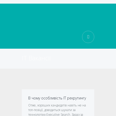
IT Вакансії
В чому особливість ІТ рекрутингу
Отже, хороших кандидатів навіть не на
топ-позіції, доводиться шукати за
технологією Executive Search. Зараз за