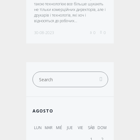
такою технологією все більше шукають
не тільки комерційних директорів, але і
друкарів і технологів, які хоч і
відносяться до робочих...
30-08-2023
0
0
AGOSTO
LUN
MAR
MIÉ
JUE
VIE
SÁB
DOM
1
2