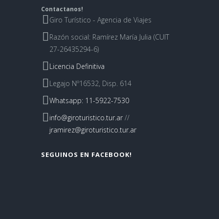
Contactanos!
Giro Turístico - Agencia de Viajes
Razón social: Ramírez María Julia (CUIT
27-26435294-6)
Licencia Definitiva
Legajo Nº16532, Disp. 614
Whatsapp: 11-5922-7530
info@giroturistico.tur.ar
//
jramirez@giroturistico.tur.ar
SEGUINOS EN FACEBOOK!