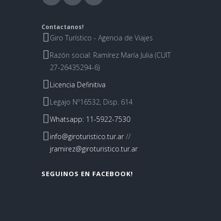
Contactanos!
Giro Turístico - Agencia de Viajes
Razón social: Ramírez María Julia (CUIT
27-26435294-6)
Licencia Definitiva
Legajo Nº16532, Disp. 614
Whatsapp: 11-5922-7530
info@giroturistico.tur.ar
//
jramirez@giroturistico.tur.ar
SEGUINOS EN FACEBOOK!