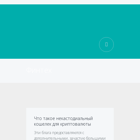
Финтех
Что такое некастодиальный
кошелек для криптовалюты
Эти блага предоставляются с
дополнительными, зачастую большими