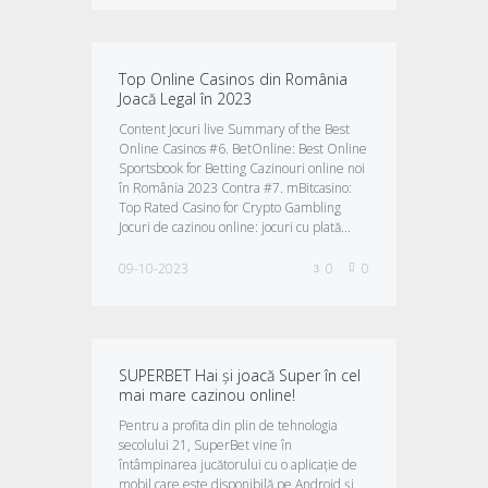
Top Online Casinos din România
Joacă Legal în 2023
Content Jocuri live Summary of the Best
Online Casinos #6. BetOnline: Best Online
Sportsbook for Betting Cazinouri online noi
în România 2023 Contra #7. mBitcasino:
Top Rated Casino for Crypto Gambling
Jocuri de cazinou online: jocuri cu plată...
09-10-2023
0
0
SUPERBET Hai și joacă Super în cel
mai mare cazinou online!
Pentru a profita din plin de tehnologia
secolului 21, SuperBet vine în
întâmpinarea jucătorului cu o aplicație de
mobil care este disponibilă pe Android și