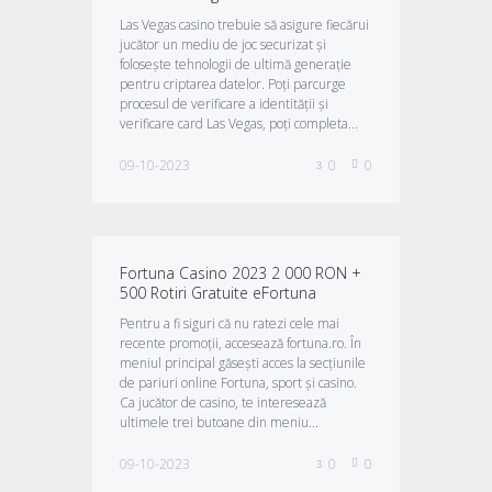
Las Vegas casino trebuie să asigure fiecărui
jucător un mediu de joc securizat și
folosește tehnologii de ultimă generație
pentru criptarea datelor. Poți parcurge
procesul de verificare a identității și
verificare card Las Vegas, poți completa...
09-10-2023
0
0
Fortuna Casino 2023 2 000 RON +
500 Rotiri Gratuite eFortuna
Pentru a fi siguri că nu ratezi cele mai
recente promoții, accesează fortuna.ro. În
meniul principal găsești acces la secțiunile
de pariuri online Fortuna, sport și casino.
Ca jucător de casino, te interesează
ultimele trei butoane din meniu...
09-10-2023
0
0