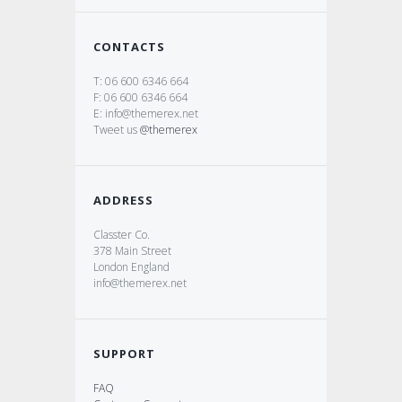
CONTACTS
T: 06 600 6346 664
F: 06 600 6346 664
E: info@themerex.net
Tweet us
@themerex
ADDRESS
Classter Co.
378 Main Street
London England
info@themerex.net
SUPPORT
FAQ