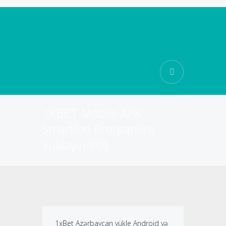
1XBET Mobile APK
Smartfon Proqramını
Yükləyin 901
1xBet Azərbaycan yükle Android və