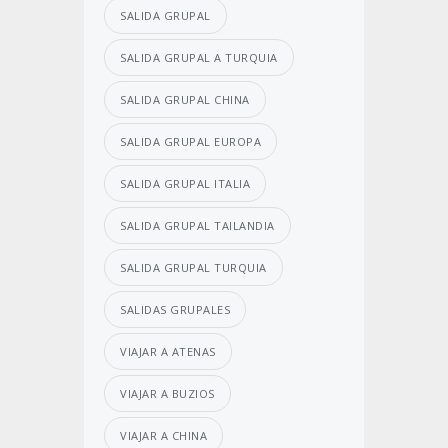
SALIDA GRUPAL
SALIDA GRUPAL A TURQUIA
SALIDA GRUPAL CHINA
SALIDA GRUPAL EUROPA
SALIDA GRUPAL ITALIA
SALIDA GRUPAL TAILANDIA
SALIDA GRUPAL TURQUIA
SALIDAS GRUPALES
VIAJAR A ATENAS
VIAJAR A BUZIOS
VIAJAR A CHINA