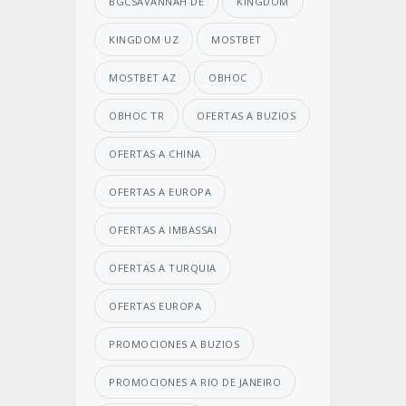
BGCSAVANNAH DE
KINGDOM
KINGDOM UZ
MOSTBET
MOSTBET AZ
OBHOC
OBHOC TR
OFERTAS A BUZIOS
OFERTAS A CHINA
OFERTAS A EUROPA
OFERTAS A IMBASSAI
OFERTAS A TURQUIA
OFERTAS EUROPA
PROMOCIONES A BUZIOS
PROMOCIONES A RIO DE JANEIRO