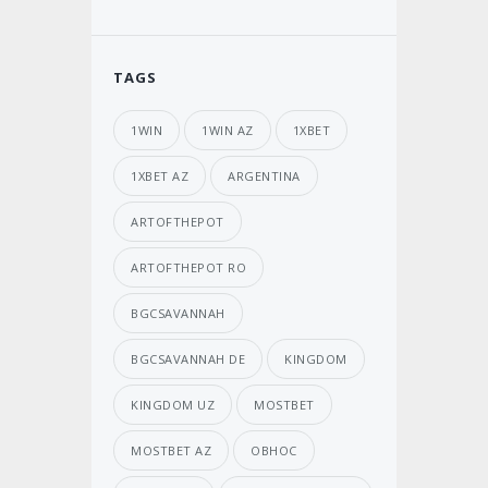
TAGS
1WIN
1WIN AZ
1XBET
1XBET AZ
ARGENTINA
ARTOFTHEPOT
ARTOFTHEPOT RO
BGCSAVANNAH
BGCSAVANNAH DE
KINGDOM
KINGDOM UZ
MOSTBET
MOSTBET AZ
OBHOC