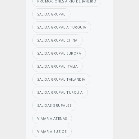
PROMOCIONES A RIO DE JANEIRO
SALIDA GRUPAL
SALIDA GRUPAL A TURQUIA
SALIDA GRUPAL CHINA
SALIDA GRUPAL EUROPA
SALIDA GRUPAL ITALIA
SALIDA GRUPAL TAILANDIA
SALIDA GRUPAL TURQUIA
SALIDAS GRUPALES
VIAJAR A ATENAS
VIAJAR A BUZIOS