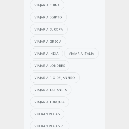
VIAJAR A CHINA
VIAJAR A EGIPTO
VIAJAR A EUROPA
VIAJAR A GRECIA
VIAJAR A INDIA
VIAJAR A ITALIA
VIAJAR A LONDRES
VIAJAR A RIO DE JANEIRO
VIAJAR A TAILANDIA
VIAJAR A TURQUIA
VULKAN VEGAS
VULKAN VEGAS PL