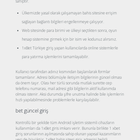
sahiptir.
Ülkemizde yasal olarak çalışamayan bahis sitesine erişim
sağlayan bağlantı bilgileri engellenmeye çalışıyor.
Web sitesinde para birimi ve ülkeyi seçtikten sonra, oyun
hesap sistemine girmek için bir isim ve kodunuz alırsınız.
1xBet Türkiye giriş yapan kullanıcılarda online sistemlerle
para yatırma işlemlerini tamamlayabilir.
Kullanıcı tarafından adınız kısmından başlanılarak formlar
tamamlanır. Adresi bölümüyle iletişim bilgilerinin güncel olması
da önem taşır. Olası her türlü sorunda mutlak surette cep
telefonu numarası, mail adresi gibi bilgilerin aktif kullanımda
olması istenir. Aksi durumda şifre unutma halinde bile işlemlerin
hızlı yapılabilmesinde problemlerle karşılaşılabilir.
bet güncel giriş
Kontrollü bir şekilde tüm Android işletim sistemli cihazların
kullanımları da 1xBet giris imkanı verir. Bununla birlikte 1 xbet
giriş sorunlarının aşılmasında sahip olunan yapısal kazanımların
yeri de büyüktür. 1xBet bahis sitesi giriş adresini belirli