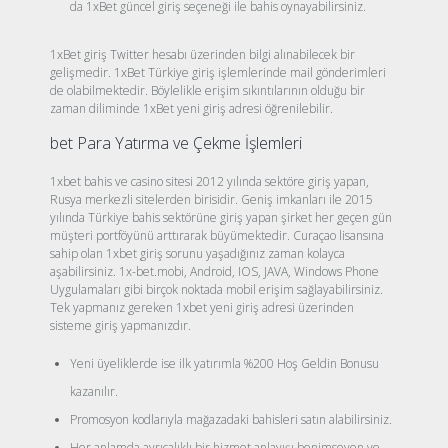
da 1xBet güncel giriş seçeneği ile bahis oynayabilirsiniz.
1xBet giriş Twitter hesabı üzerinden bilgi alınabilecek bir
gelişmedir. 1xBet Türkiye giriş işlemlerinde mail gönderimleri
de olabilmektedir. Böylelikle erişim sıkıntılarının olduğu bir
zaman diliminde 1xBet yeni giriş adresi öğrenilebilir.
bet Para Yatırma ve Çekme İşlemleri
1xbet bahis ve casino sitesi 2012 yılında sektöre giriş yapan,
Rusya merkezli sitelerden birisidir. Geniş imkanları ile 2015
yılında Türkiye bahis sektörüne giriş yapan şirket her geçen gün
müşteri portföyünü arttırarak büyümektedir. Curaçao lisansına
sahip olan 1xbet giriş sorunu yaşadığınız zaman kolayca
aşabilirsiniz. 1x-bet.mobi, Android, IOS, JAVA, Windows Phone
Uygulamaları gibi birçok noktada mobil erişim sağlayabilirsiniz.
Tek yapmanız gereken 1xbet yeni giriş adresi üzerinden
sisteme giriş yapmanızdır.
Yeni üyeliklerde ise ilk yatırımla %200 Hoş Geldin Bonusu
kazanılır.
Promosyon kodlarıyla mağazadaki bahisleri satın alabilirsiniz.
Her anlamda ayrıcalıklı bir hizmet anlayışı benimseyen ve