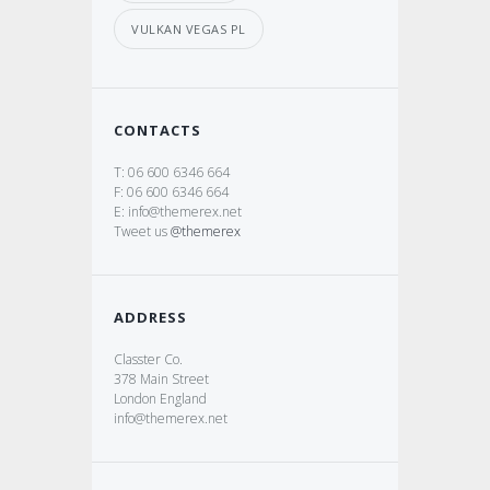
VULKAN VEGAS PL
CONTACTS
T: 06 600 6346 664
F: 06 600 6346 664
E: info@themerex.net
Tweet us
@themerex
ADDRESS
Classter Co.
378 Main Street
London England
info@themerex.net