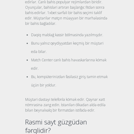
edirlər. Canlı bahis populyar rejimlərdən biridir.
Oyunçular, bahisləri artıran başlanğıc fitdən sonra
bahis edirlər. 1xbet sərfəli bir bahis seçimi təklif
edir. Müştərilər matçın müəyyən bir mərhələsində
bir bahis bağladılar.
Dəqiq məbləğ kassir bölməsində yazılmışdır.
Bunu yalnız qeydiyyatdan keçmiş bir müştəri
edə bilər.
Match Center canlı bahis həvəskarlarına kömək
edir.
Bu, kompüterinizdən fasiləsiz giriş təmin etmək
üçün bir yoldur.
Müştəri dəstəyi telefonla kömək edir. Qaynar xətt
nömrəsinə zəng edin. İstənilən ölkədən əldə edilə
bilən beynəlxalq bir formatdan istifadə edir.
Rəsmi sayt güzgüdən
fərqlidir?