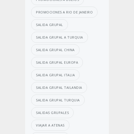
PROMOCIONES A RIO DE JANEIRO
SALIDA GRUPAL
SALIDA GRUPAL A TURQUIA
SALIDA GRUPAL CHINA
SALIDA GRUPAL EUROPA
SALIDA GRUPAL ITALIA
SALIDA GRUPAL TAILANDIA
SALIDA GRUPAL TURQUIA
SALIDAS GRUPALES
VIAJAR A ATENAS