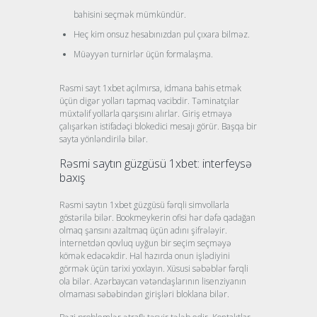
bahisini seçmək mümkündür.
Heç kim onsuz hesabınızdan pul çıxara bilməz.
Müəyyən turnirlər üçün formalaşma.
Rəsmi sayt 1xbet açılmırsa, idmana bahis etmək
üçün digər yolları tapmaq vacibdir. Təminatçılar
müxtəlif yollarla qarşısını alırlar. Giriş etməyə
çalışarkən istifadəçi blokedici mesajı görür. Başqa bir
sayta yönləndirilə bilər.
Rəsmi saytın güzgüsü 1xbet: interfeysə
baxış
Rəsmi saytın 1xbet güzgüsü fərqli simvollarla
göstərilə bilər. Bookmeykerin ofisi hər dəfə qadağan
olmaq şansını azaltmaq üçün adını şifrələyir.
İnternetdən qovluq uyğun bir seçim seçməyə
kömək edəcəkdir. Hal hazırda onun işlədiyini
görmək üçün tarixi yoxlayın. Xüsusi səbəblər fərqli
ola bilər. Azərbaycan vətəndaşlarının lisenziyanın
olmaması səbəbindən girişləri bloklana bilər.