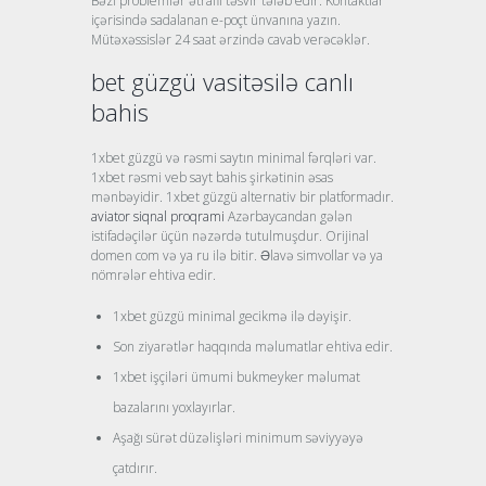
Bəzi problemlər ətraflı təsvir tələb edir. Kontaktlar
içərisində sadalanan e-poçt ünvanına yazın.
Mütəxəssislər 24 saat ərzində cavab verəcəklər.
bet güzgü vasitəsilə canlı
bahis
1xbet güzgü və rəsmi saytın minimal fərqləri var.
1xbet rəsmi veb sayt bahis şirkətinin əsas
mənbəyidir. 1xbet güzgü alternativ bir platformadır.
aviator siqnal proqrami
Azərbaycandan gələn
istifadəçilər üçün nəzərdə tutulmuşdur. Orijinal
domen com və ya ru ilə bitir. Əlavə simvollar və ya
nömrələr ehtiva edir.
1xbet güzgü minimal gecikmə ilə dəyişir.
Son ziyarətlər haqqında məlumatlar ehtiva edir.
1xbet işçiləri ümumi bukmeyker məlumat
bazalarını yoxlayırlar.
Aşağı sürət düzəlişləri minimum səviyyəyə
çatdırır.