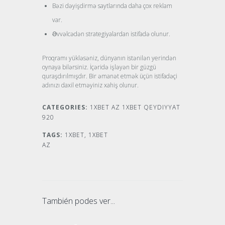
Bəzi dəyişdirmə saytlarında daha çox reklam
var.
Əvvəlcədən strategiyalardan istifadə olunur.
Proqramı yükləsəniz, dünyanın istənilən yerindən
oynaya bilərsiniz. İçəridə işləyən bir güzgü
quraşdırılmışdır. Bir əmanət etmək üçün istifadəçi
adınızı daxil etməyiniz xahiş olunur.
CATEGORIES:
1XBET AZ 1XBET QEYDIYYAT
920
TAGS:
1XBET,
1XBET
AZ
También podes ver...