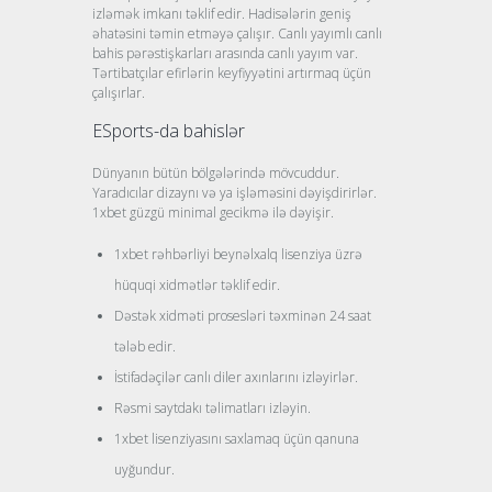
izləmək imkanı təklif edir. Hadisələrin geniş
əhatəsini təmin etməyə çalışır. Canlı yayımlı canlı
bahis pərəstişkarları arasında canlı yayım var.
Tərtibatçılar efirlərin keyfiyyətini artırmaq üçün
çalışırlar.
ESports-da bahislər
Dünyanın bütün bölgələrində mövcuddur.
Yaradıcılar dizaynı və ya işləməsini dəyişdirirlər.
1xbet güzgü minimal gecikmə ilə dəyişir.
1xbet rəhbərliyi beynəlxalq lisenziya üzrə
hüquqi xidmətlər təklif edir.
Dəstək xidməti prosesləri təxminən 24 saat
tələb edir.
İstifadəçilər canlı diler axınlarını izləyirlər.
Rəsmi saytdakı təlimatları izləyin.
1xbet lisenziyasını saxlamaq üçün qanuna
uyğundur.