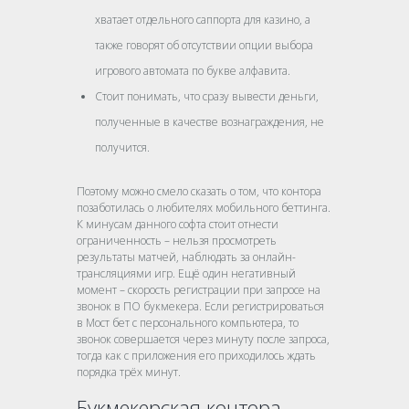
хватает отдельного саппорта для казино, а
также говорят об отсутствии опции выбора
игрового автомата по букве алфавита.
Стоит понимать, что сразу вывести деньги,
полученные в качестве вознаграждения, не
получится.
Поэтому можно смело сказать о том, что контора
позаботилась о любителях мобильного беттинга.
К минусам данного софта стоит отнести
ограниченность – нельзя просмотреть
результаты матчей, наблюдать за онлайн-
трансляциями игр. Ещё один негативный
момент – скорость регистрации при запросе на
звонок в ПО букмекера. Если регистрироваться
в Мост бет с персонального компьютера, то
звонок совершается через минуту после запроса,
тогда как с приложения его приходилось ждать
порядка трёх минут.
Букмекерская контора