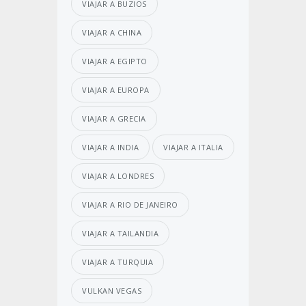
VIAJAR A BUZIOS
VIAJAR A CHINA
VIAJAR A EGIPTO
VIAJAR A EUROPA
VIAJAR A GRECIA
VIAJAR A INDIA
VIAJAR A ITALIA
VIAJAR A LONDRES
VIAJAR A RIO DE JANEIRO
VIAJAR A TAILANDIA
VIAJAR A TURQUIA
VULKAN VEGAS