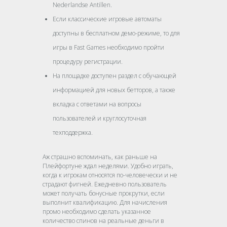
Nederlandse Antillen.
Если классические игровые автоматы
доступны в бесплатном демо-режиме, то для
игры в Fast Games необходимо пройти
процедуру регистрации.
На площадке доступен раздел с обучающей
информацией для новых бетторов, а также
вкладка с ответами на вопросы
пользователей и круглосуточная
техподдержка.
Аж страшно вспоминать, как раньше на
Плейфортуне ждал неделями. Удобно играть,
когда к игрокам относятся по-человечески и не
страдают фигней. Ежедневно пользователь
может получать бонусные прокрутки, если
выполнит квалификацию. Для начисления
промо необходимо сделать указанное
количество спинов на реальные деньги в