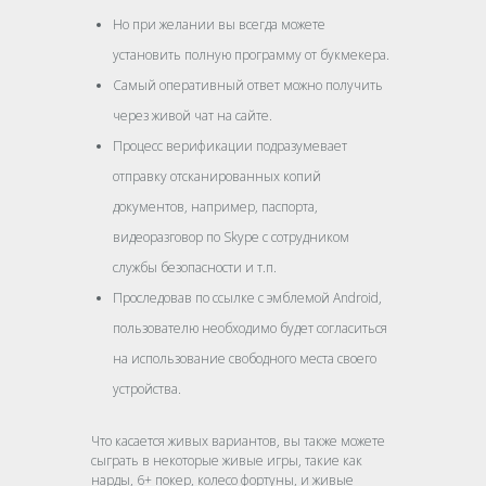
Но при желании вы всегда можете
установить полную программу от букмекера.
Самый оперативный ответ можно получить
через живой чат на сайте.
Процесс верификации подразумевает
отправку отсканированных копий
документов, например, паспорта,
видеоразговор по Skype с сотрудником
службы безопасности и т.п.
Проследовав по ссылке с эмблемой Android,
пользователю необходимо будет согласиться
на использование свободного места своего
устройства.
Что касается живых вариантов, вы также можете
сыграть в некоторые живые игры, такие как
нарды, 6+ покер, колесо фортуны, и живые