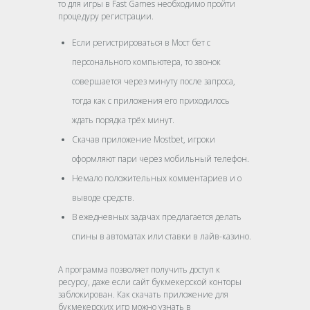
то для игры в Fast Games необходимо пройти
процедуру регистрации.
Если регистрироваться в Мост бет с
персонального компьютера, то звонок
совершается через минуту после запроса,
тогда как с приложения его приходилось
ждать порядка трёх минут.
Скачав приложение Mostbet, игроки
оформляют пари через мобильный телефон.
Немало положительных комментариев и о
выводе средств.
В ежедневных задачах предлагается делать
спины в автоматах или ставки в лайв-казино.
А программа позволяет получить доступ к
ресурсу, даже если сайт букмекерской конторы
заблокирован. Как скачать приложение для
букмекерских игр можно узнать в