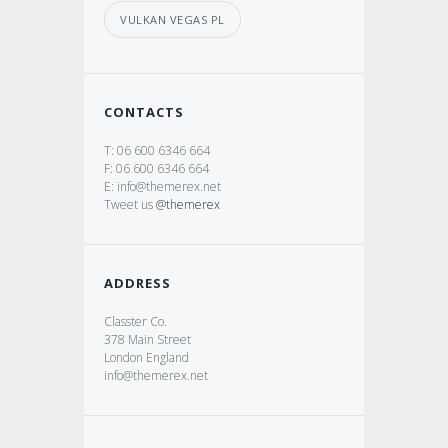
VULKAN VEGAS PL
CONTACTS
T: 06 600 6346 664
F: 06 600 6346 664
E: info@themerex.net
Tweet us
@themerex
ADDRESS
Classter Co.
378 Main Street
London England
info@themerex.net