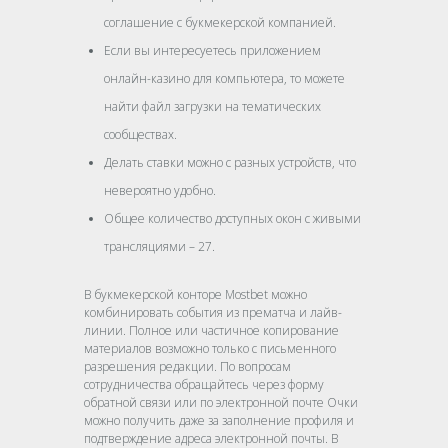
соглашение с букмекерской компанией.
Если вы интересуетесь приложением
онлайн-казино для компьютера, то можете
найти файл загрузки на тематических
сообществах.
Делать ставки можно с разных устройств, что
невероятно удобно.
Общее количество доступных окон с живыми
трансляциями – 27.
В букмекерской конторе Mostbet можно
комбинировать события из прематча и лайв-
линии. Полное или частичное копирование
материалов возможно только с письменного
разрешения редакции. По вопросам
сотрудничества обращайтесь через форму
обратной связи или по электронной почте Очки
можно получить даже за заполнение профиля и
подтверждение адреса электронной почты. В