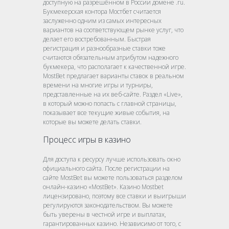
доступную на разрешённом в России домене .ru.
Букмекерская контора Мостбет считается
заслуженно одним из самых интересных
вариантов на соответствующем рынке услуг, что
делает его востребованным. Быстрая
регистрация и разнообразные ставки тоже
считаются обязательным атрибутом надежного
букмекера, что располагает к качественной игре.
MostBet предлагает варианты ставок в реальном
времени на многие игры и турниры,
представленные на их веб-сайте. Раздел «Live»,
в который можно попасть с главной страницы,
показывает все текущие живые события, на
которые вы можете делать ставки.
Процесс игры в казино
Для доступа к ресурсу лучше использовать окно
официального сайта. После регистрации на
сайте MostBet вы можете пользоваться разделом
онлайн-казино «MostBet». Казино Mostbet
лицензировано, поэтому все ставки и выигрыши
регулируются законодательством. Вы можете
быть уверены в честной игре и выплатах,
гарантированных казино. Независимо от того, с