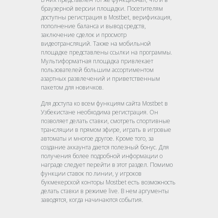
браузерной версии площадки. Посетителям
доступны регистрация в Mostbet, верификация,
пополнение баланса и вывод средств,
заключение сделок и просмотр
видеотрансляций. Также на мобильной
площадке представлены ссылки на программы.
Мультиформатная площадка привлекает
пользователей большим ассортиментом
азартных развлечений и приветственным
пакетом для новичков.
Для доступа ко всем функциям сайта Mostbet в
Узбекистане необходима регистрация. Он
позволяет делать ставки, смотреть спортивные
трансляции в прямом эфире, играть в игровые
автоматы и многое другое. Кроме того, за
создание аккаунта дается полезный бонус. Для
получения более подробной информации о
награде следует перейти в этот раздел. Помимо
функции ставок по линии, у игроков
букмекерской конторы Mostbet есть возможность
делать ставки в режиме live. В нем аргументы
заводятся, когда начинаются события.