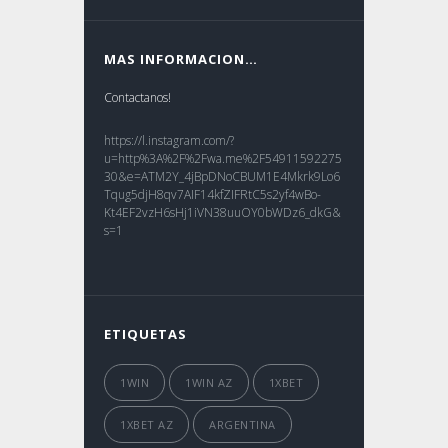
MAS INFORMACION…
Contactanos!
https://l.instagram.com/?
u=http%3A%2F%2Fwa.me%2F54911592275
30&e=ATM2Y_4jBpDNoCBUM1E4Mkrk9Lo6
Tqug5djH8qv7AIF14kfZIFRtC5s2yf4wBo-
Kt4EF2vzH6sHj1iVN38uuOY0bWDz6_dkG&
s=1
ETIQUETAS
1WIN
1WIN AZ
1XBET
1XBET AZ
ARGENTINA