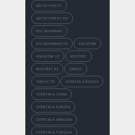
ARTOFTHEPOT
ARTOFTHEPOT RO
BGCSAVANNAH
BGCSAVANNAH DE
KINGDOM
KINGDOM UZ
MOSTBET
MOSTBET AZ
OBHOC
OBHOC TR
OFERTAS A BUZIOS
OFERTAS A CHINA
OFERTAS A EUROPA
OFERTAS A IMBASSAI
OFERTAS A TURQUIA