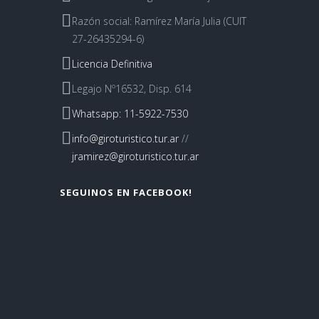
Razón social: Ramírez María Julia (CUIT
27-26435294-6)
Licencia Definitiva
Legajo Nº16532, Disp. 614
Whatsapp: 11-5922-7530
info@giroturistico.tur.ar
//
jramirez@giroturistico.tur.ar
SEGUINOS EN FACEBOOK!