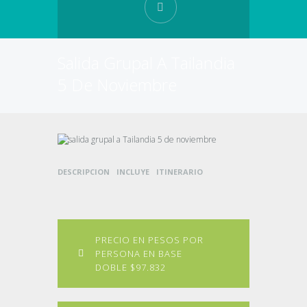
Salida Grupal A Tailandia
5 De Noviembre
DESCRIPCION
INCLUYE
ITINERARIO
PRECIO EN PESOS POR
PERSONA EN BASE
DOBLE $97.832