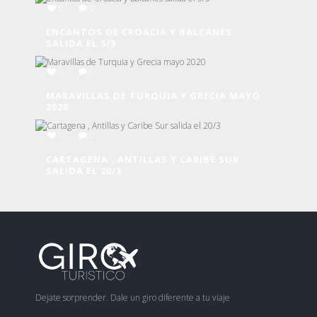
0
0
ENCANTOS DE CROACIA Y BALCANES
SALIDA EL 5/5
0
0
MARAVILLAS DE TURQUIA Y GRECIA MAYO
2020
0
0
CARTAGENA , ANTILLAS Y CARIBE SUR
SALIDA EL 20/3
Dejate sorprender. Dale un giro diferente a tu viaje