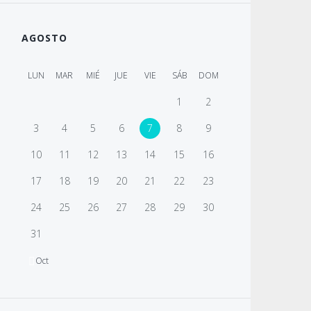
AGOSTO
LUN
MAR
MIÉ
JUE
VIE
SÁB
DOM
1
2
3
4
5
6
7
8
9
10
11
12
13
14
15
16
17
18
19
20
21
22
23
24
25
26
27
28
29
30
31
Oct