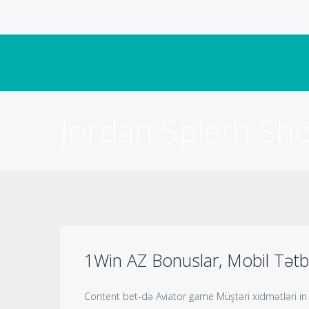
Jordan Spieth Sh
1Win AZ Bonuslar, Mobil Tətb
Content bet-də Aviator game Müştəri xidmətləri i