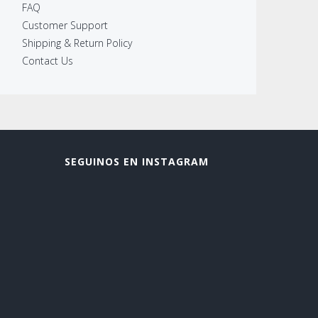
FAQ
Customer Support
Shipping & Return Policy
Contact Us
SEGUINOS EN INSTAGRAM