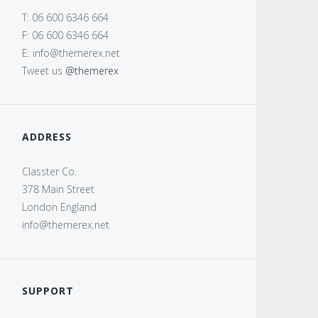
T: 06 600 6346 664
F: 06 600 6346 664
E: info@themerex.net
Tweet us
@themerex
ADDRESS
Classter Co.
378 Main Street
London England
info@themerex.net
SUPPORT